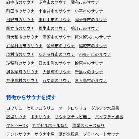
府中市のサウナ
昭島市のサウナ
調布市のサウナ
町田市のサウナ
小金井市のサウナ
小平市のサウナ
日野市のサウナ
東村山市のサウナ
国分寺市のサウナ
国立市のサウナ
福生市のサウナ
狛江市のサウナ
東大和市のサウナ
清瀬市のサウナ
東久留米市のサウナ
武蔵村山市のサウナ
多摩市のサウナ
稲城市のサウナ
羽村市のサウナ
あきる野市のサウナ
西東京市のサウナ
瑞穂町のサウナ
日の出町のサウナ
檜原村のサウナ
奥多摩町のサウナ
大島町のサウナ
新島村のサウナ
神津島村のサウナ
八丈町のサウナ
青ヶ島村のサウナ
特徴からサウナを探す
ロウリュ
セルフロウリュ
オートロウリュ
グルシン水風呂
銭湯サウナ
ボナサウナ
サウナ室テレビ無し
バイブラ水風呂
タトゥーOK
カプセルホテル有り
作業スペース有り
テントサウナ
サウナ小屋
湖が水風呂
プライベートサウナ