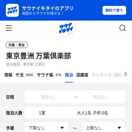
サウナイキタイのアプリ
無料で使う
地図からサウナが探せる！
対象：男女
東京豊洲 万葉倶楽部
温浴施設 - 東京都 江東区
β
設情報
サ活
サウナ飯
宿泊
混雑度
ランキング
(
開発中
)
3606
878
日程
→
宿泊人数
1室
大人1名 子供 0名
予算
〜