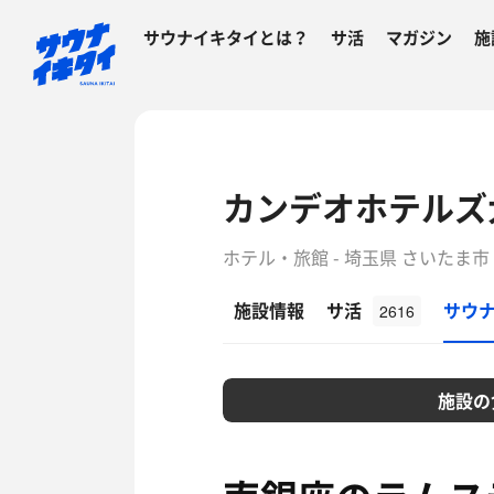
サウナイキタイとは？
サ活
マガジン
施
カンデオホテルズ
ホテル・旅館 - 埼玉県 さいたま市
施設情報
サ活
サウ
2616
施設の