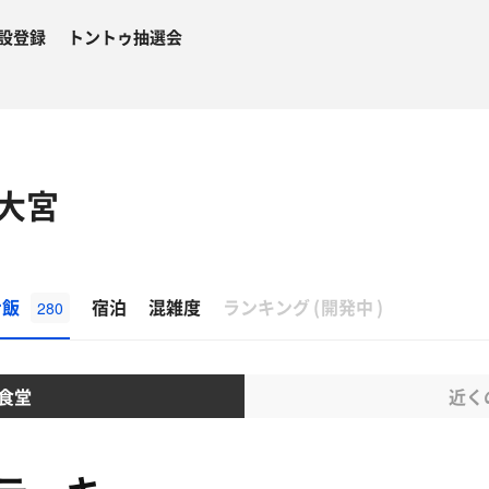
設登録
トントゥ抽選会
大宮
β
ナ飯
宿泊
混雑度
ランキング
(
開発中
)
280
食堂
近く