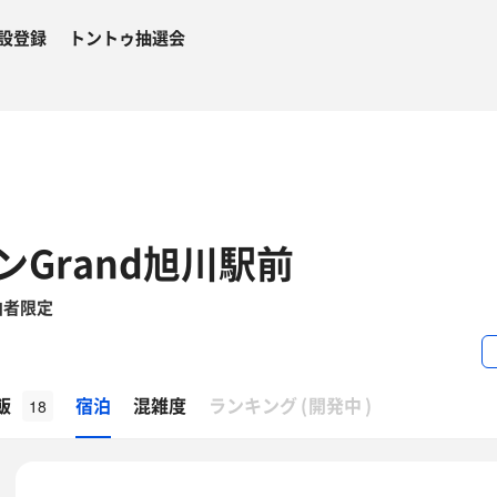
設登録
トントゥ抽選会
Grand旭川駅前
泊者限定
β
飯
宿泊
混雑度
ランキング
(
開発中
)
18