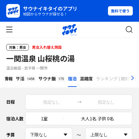
サウナイキタイのアプリ
無料で使う
地図からサウナが探せる！
男女入れ替え施設
対象：男女
一関温泉 山桜桃の湯
温浴施設 - 岩手県 一関市
β
設情報
サ活
サウナ飯
宿泊
混雑度
ランキング
(
開発中
)
1458
175
日程
→
宿泊人数
1室
大人1名 子供 0名
予算
〜