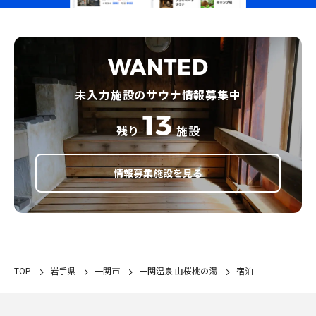
WANTED
未入力施設のサウナ情報募集中
13
残り
施設
情報募集施設を見る
TOP
岩手県
一関市
一関温泉 山桜桃の湯
宿泊