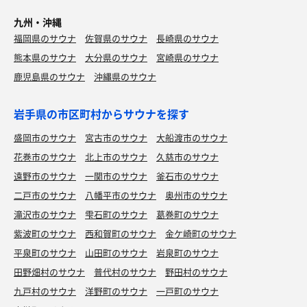
九州・沖縄
福岡県のサウナ
佐賀県のサウナ
長崎県のサウナ
熊本県のサウナ
大分県のサウナ
宮崎県のサウナ
鹿児島県のサウナ
沖縄県のサウナ
岩手県の市区町村からサウナを探す
盛岡市のサウナ
宮古市のサウナ
大船渡市のサウナ
花巻市のサウナ
北上市のサウナ
久慈市のサウナ
遠野市のサウナ
一関市のサウナ
釜石市のサウナ
二戸市のサウナ
八幡平市のサウナ
奥州市のサウナ
滝沢市のサウナ
雫石町のサウナ
葛巻町のサウナ
紫波町のサウナ
西和賀町のサウナ
金ケ崎町のサウナ
平泉町のサウナ
山田町のサウナ
岩泉町のサウナ
田野畑村のサウナ
普代村のサウナ
野田村のサウナ
九戸村のサウナ
洋野町のサウナ
一戸町のサウナ