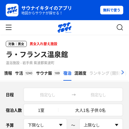
サウナイキタイのアプリ
無料で使う
地図からサウナが探せる！
男女入れ替え施設
対象：男女
ラ・フランス温泉館
温浴施設 - 岩手県 紫波郡紫波町
β
設情報
サ活
サウナ飯
宿泊
混雑度
ランキング
(
開発中
)
1240
169
日程
→
宿泊人数
1室
大人1名 子供 0名
予算
〜