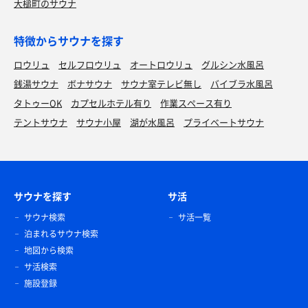
大槌町のサウナ
特徴からサウナを探す
ロウリュ
セルフロウリュ
オートロウリュ
グルシン水風呂
銭湯サウナ
ボナサウナ
サウナ室テレビ無し
バイブラ水風呂
タトゥーOK
カプセルホテル有り
作業スペース有り
テントサウナ
サウナ小屋
湖が水風呂
プライベートサウナ
サウナを探す
サ活
サウナ検索
サ活一覧
泊まれるサウナ検索
地図から検索
サ活検索
施設登録