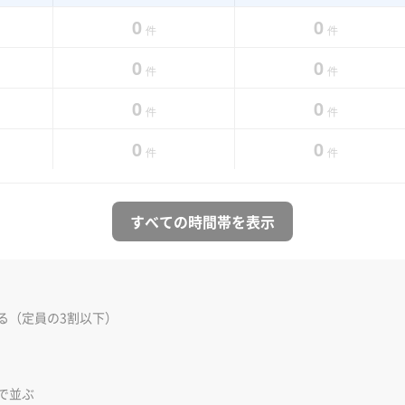
0
0
件
件
0
0
件
件
0
0
件
件
0
0
件
件
すべての時間帯を表示
る（定員の3割以下）
で並ぶ