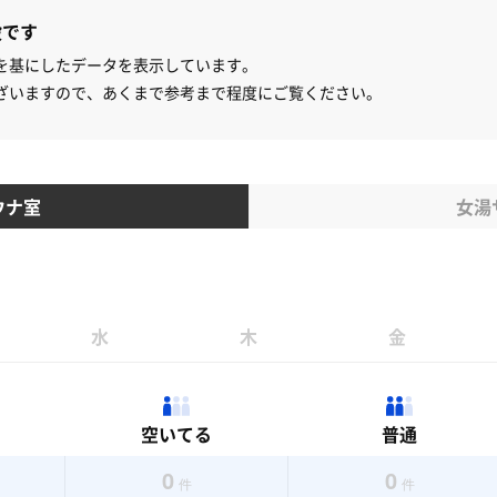
設です
を基にしたデータを表示しています。
ざいますので、あくまで参考まで程度にご覧ください。
ウナ室
女湯
水
木
金
空いてる
普通
0
0
件
件