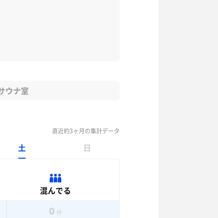
サウナ室
直近約3ヶ月の集計データ
土
日
混んでる
0
件