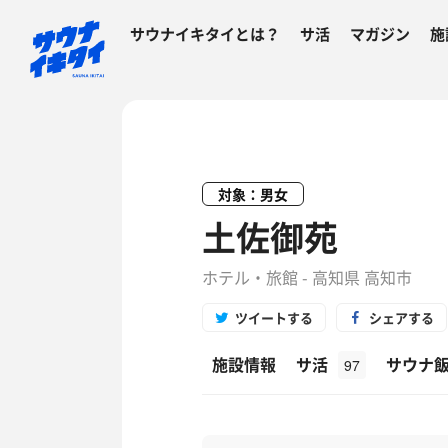
サウナイキタイとは？
サ活
マガジン
施
対象：男女
土佐御苑
ホテル・旅館 - 高知県 高知市
ツイートする
シェアする
施設情報
サ活
サウナ
97