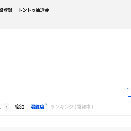
設登録
トントゥ抽選会
β
飯
宿泊
混雑度
ランキング
(
開発中
)
7