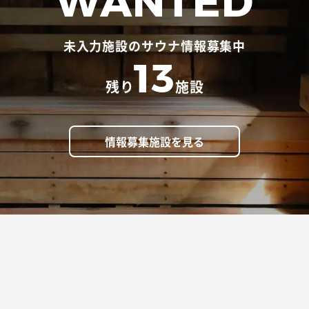
WANTED
未入力施設のサウナ情報募集中
13
残り
施設
情報募集施設を見る