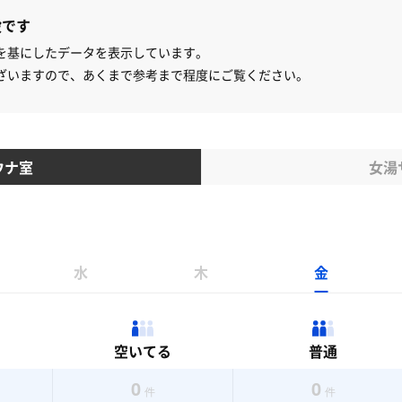
設です
を基にしたデータを表示しています。
ざいますので、あくまで参考まで程度にご覧ください。
ウナ室
女湯
水
木
金
空いてる
普通
0
0
件
件