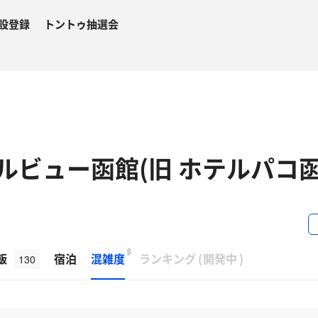
設登録
トントゥ抽選会
ルビュー函館(旧 ホテルパコ函
β
飯
宿泊
混雑度
ランキング
(
開発中
)
130