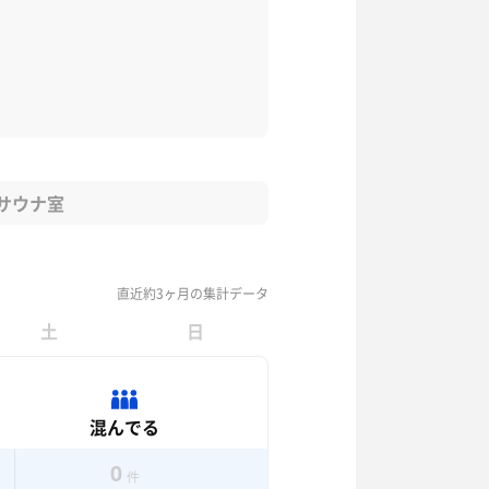
サウナ室
直近約3ヶ月の集計データ
土
日
混んでる
0
件