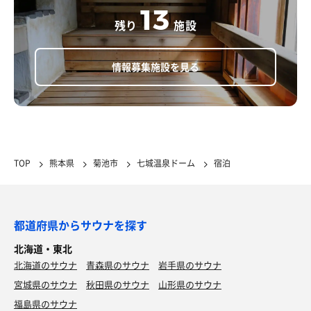
13
残り
施設
情報募集施設を見る
TOP
熊本県
菊池市
七城温泉ドーム
宿泊
都道府県からサウナを探す
北海道・東北
北海道のサウナ
青森県のサウナ
岩手県のサウナ
宮城県のサウナ
秋田県のサウナ
山形県のサウナ
福島県のサウナ