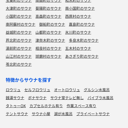
玉東町のサウナ
南関町のサウナ
和水町のサウナ
大津町のサウナ
菊陽町のサウナ
南小国町のサウナ
小国町のサウナ
高森町のサウナ
西原村のサウナ
南阿蘇村のサウナ
御船町のサウナ
嘉島町のサウナ
益城町のサウナ
山都町のサウナ
氷川町のサウナ
芦北町のサウナ
津奈木町のサウナ
多良木町のサウナ
湯前町のサウナ
相良村のサウナ
五木村のサウナ
山江村のサウナ
球磨村のサウナ
あさぎり町のサウナ
苓北町のサウナ
特徴からサウナを探す
ロウリュ
セルフロウリュ
オートロウリュ
グルシン水風呂
銭湯サウナ
ボナサウナ
サウナ室テレビ無し
バイブラ水風呂
タトゥーOK
カプセルホテル有り
作業スペース有り
テントサウナ
サウナ小屋
湖が水風呂
プライベートサウナ