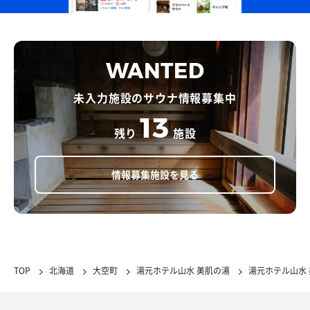
WANTED
未入力施設のサウナ情報募集中
13
残り
施設
情報募集施設を見る
TOP
北海道
大空町
湯元ホテル山水 美肌の湯
湯元ホテル山水