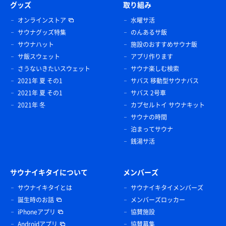
グッズ
取り組み
オンラインストア
水曜サ活
サウナグッズ特集
のんあるサ飯
サウナハット
施設のおすすめサウナ飯
サ飯スウェット
アプリ作ります
さうないきたいスウェット
サウナ楽しむ検索
2021年 夏 その1
サバス 移動型サウナバス
2021年 夏 その1
サバス 2号車
2021年 冬
カプセルトイ サウナキット
サウナの時間
泊まってサウナ
銭湯サ活
サウナイキタイについて
メンバーズ
サウナイキタイとは
サウナイキタイメンバーズ
誕生時のお話
メンバーズロッカー
iPhoneアプリ
協賛施設
Androidアプリ
協賛募集