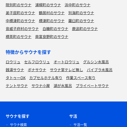
陸別町のサウナ
浦幌町のサウナ
浜中町のサウナ
弟子屈町のサウナ
鶴居村のサウナ
別海町のサウナ
中標津町のサウナ
標津町のサウナ
羅臼町のサウナ
音威子府村のサウナ
白糠町のサウナ
鹿追町のサウナ
標茶町のサウナ
南富良野町のサウナ
特徴からサウナを探す
ロウリュ
セルフロウリュ
オートロウリュ
グルシン水風呂
銭湯サウナ
ボナサウナ
サウナ室テレビ無し
バイブラ水風呂
タトゥーOK
カプセルホテル有り
作業スペース有り
テントサウナ
サウナ小屋
湖が水風呂
プライベートサウナ
サウナを探す
サ活
サウナ検索
サ活一覧