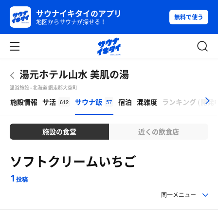
サウナイキタイのアプリ
無料で使う
地図からサウナが探せる！
湯元ホテル山水 美肌の湯
温浴施設 - 北海道 網走郡大空町
β
施設情報
サ活
サウナ飯
宿泊
混雑度
ランキング
(
開発
612
57
施設の食堂
近くの飲食店
ソフトクリームいちご
1
投稿
同一メニュー