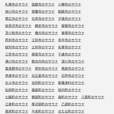
札幌市のサウナ
函館市のサウナ
小樽市のサウナ
旭川市のサウナ
室蘭市のサウナ
釧路市のサウナ
帯広市のサウナ
北見市のサウナ
夕張市のサウナ
岩見沢市のサウナ
網走市のサウナ
留萌市のサウナ
苫小牧市のサウナ
稚内市のサウナ
美唄市のサウナ
芦別市のサウナ
江別市のサウナ
赤平市のサウナ
紋別市のサウナ
士別市のサウナ
名寄市のサウナ
三笠市のサウナ
根室市のサウナ
千歳市のサウナ
滝川市のサウナ
歌志内市のサウナ
深川市のサウナ
富良野市のサウナ
登別市のサウナ
恵庭市のサウナ
伊達市のサウナ
北広島市のサウナ
石狩市のサウナ
北斗市のサウナ
当別町のサウナ
新篠津村のサウナ
松前町のサウナ
福島町のサウナ
知内町のサウナ
七飯町のサウナ
鹿部町のサウナ
森町のサウナ
八雲町のサウナ
江差町のサウナ
厚沢部町のサウナ
乙部町のサウナ
奥尻町のサウナ
今金町のサウナ
せたな町のサウナ