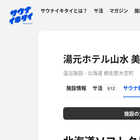
サウナイキタイとは？
サ活
マガジン
施
湯元ホテル山水 
温浴施設 - 北海道 網走郡大空町
施設情報
サ活
サウナ
612
施設の