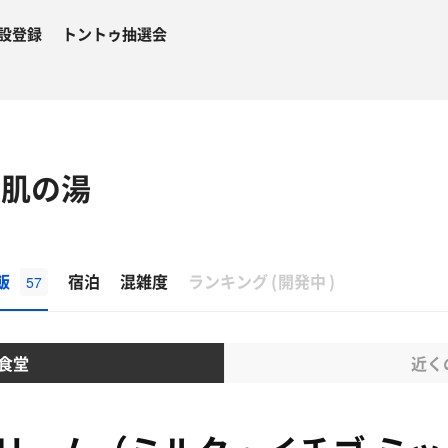
設登録
トントゥ抽選会
美肌の湯
β
飯
宿泊
混雑度
ランキング
(
開発中
)
57
食堂
近く