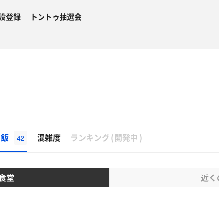
設登録
トントゥ抽選会
β
ナ飯
混雑度
ランキング
(
開発中
)
42
食堂
近く