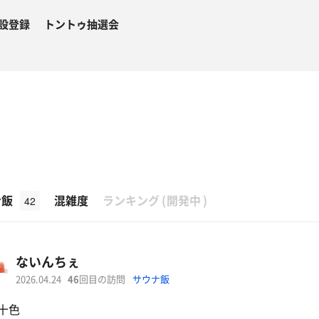
設登録
トントゥ抽選会
β
ナ飯
混雑度
ランキング
(
開発中
)
42
ないんちぇ
2026.04.24
46
回目の訪問
サウナ飯
十色