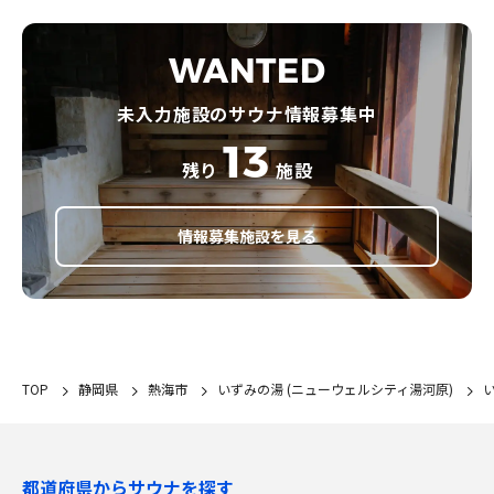
WANTED
未入力施設のサウナ情報募集中
13
残り
施設
情報募集施設を見る
TOP
静岡県
熱海市
いずみの湯 (ニューウェルシティ湯河原)
都道府県からサウナを探す