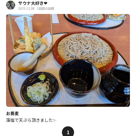
サウナ大好き❤
2025.12.08
1回目の訪問
お蕎麦
藻塩で天ぷら頂きました✨
1