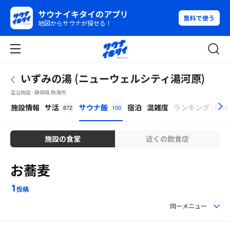
サウナイキタイのアプリ
無料で使う
地図からサウナが探せる！
いずみの湯 (ニューウェルシティ湯河原)
温浴施設 - 静岡県 熱海市
β
施設情報
サ活
サウナ飯
宿泊
混雑度
ランキング
(
開発
872
100
施設の食堂
近くの飲食店
お蕎麦
1
投稿
同一メニュー