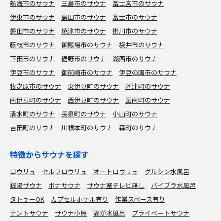
熱海市のサウナ
三島市のサウナ
富士宮市のサウナ
伊東市のサウナ
島田市のサウナ
富士市のサウナ
磐田市のサウナ
焼津市のサウナ
掛川市のサウナ
藤枝市のサウナ
御殿場市のサウナ
袋井市のサウナ
下田市のサウナ
裾野市のサウナ
湖西市のサウナ
伊豆市のサウナ
御前崎市のサウナ
伊豆の国市のサウナ
牧之原市のサウナ
東伊豆町のサウナ
河津町のサウナ
南伊豆町のサウナ
西伊豆町のサウナ
函南町のサウナ
清水町のサウナ
長泉町のサウナ
小山町のサウナ
吉田町のサウナ
川根本町のサウナ
森町のサウナ
特徴からサウナを探す
ロウリュ
セルフロウリュ
オートロウリュ
グルシン水風呂
銭湯サウナ
ボナサウナ
サウナ室テレビ無し
バイブラ水風呂
タトゥーOK
カプセルホテル有り
作業スペース有り
テントサウナ
サウナ小屋
湖が水風呂
プライベートサウナ