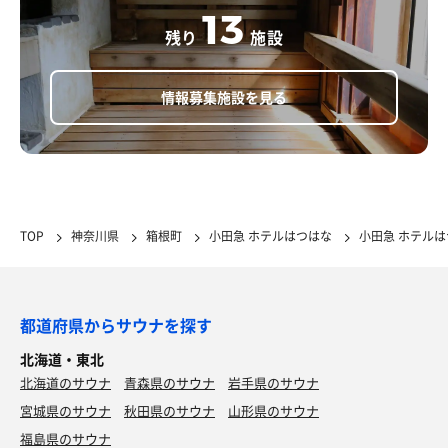
13
残り
施設
情報募集施設を見る
TOP
神奈川県
箱根町
小田急 ホテルはつはな
小田急 ホテル
都道府県からサウナを探す
北海道・東北
北海道のサウナ
青森県のサウナ
岩手県のサウナ
宮城県のサウナ
秋田県のサウナ
山形県のサウナ
福島県のサウナ