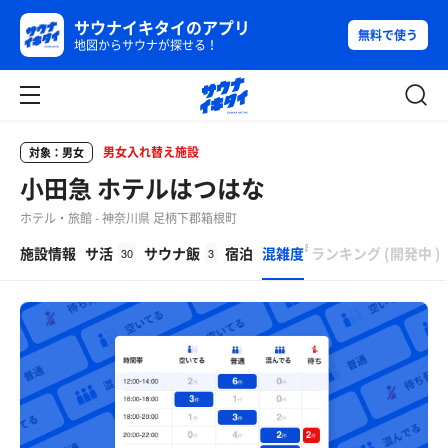
サウナイキタイのアプリ
無料で使う
地図からサウナが探せる！
男女入れ替え施設
対象：男女
小田急 ホテルはつはな
ホテル・旅館 - 神奈川県 足柄下郡箱根町
β
施設情報
サ活
サウナ飯
宿泊
混雑度
ランキング
(
開発中
)
30
3