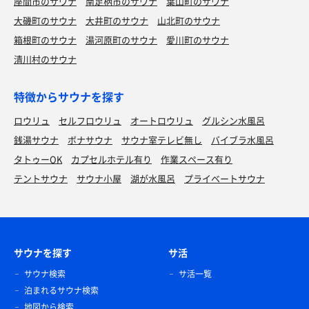
座間市のサウナ
南足柄市のサウナ
葉山町のサウナ
大磯町のサウナ
大井町のサウナ
山北町のサウナ
箱根町のサウナ
湯河原町のサウナ
愛川町のサウナ
清川村のサウナ
特徴からサウナを探す
ロウリュ
セルフロウリュ
オートロウリュ
グルシン水風呂
銭湯サウナ
ボナサウナ
サウナ室テレビ無し
バイブラ水風呂
タトゥーOK
カプセルホテル有り
作業スペース有り
テントサウナ
サウナ小屋
湖が水風呂
プライベートサウナ
サウナを探す
サ活
サウナ検索
サ活一覧
泊まれるサウナ検索
地図から検索