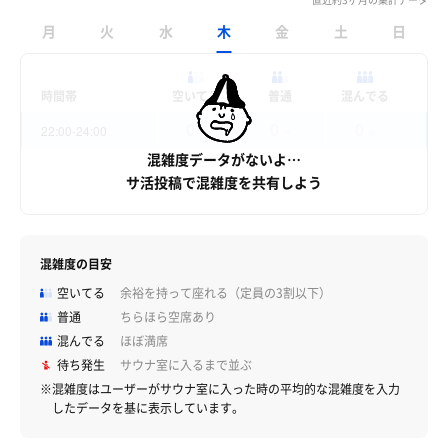
月
火
水
木
金
土
日
時間帯
空いてる
普通
混んでる
0
0
0
22:00-24:00
件
件
件
混雑度データがないよ…
サ活投稿で混雑度を共有しよう
混雑度の目安
空いてる
余裕を持って座れる（定員の3割以下）
普通
ちらほら空席あり
混んでる
ほぼ満席
待ち発生
サウナ室に入るまで並ぶ
※混雑度はユーザーがサウナ室に入った時の平均的な混雑度を入力
したデータを基に表示しています。