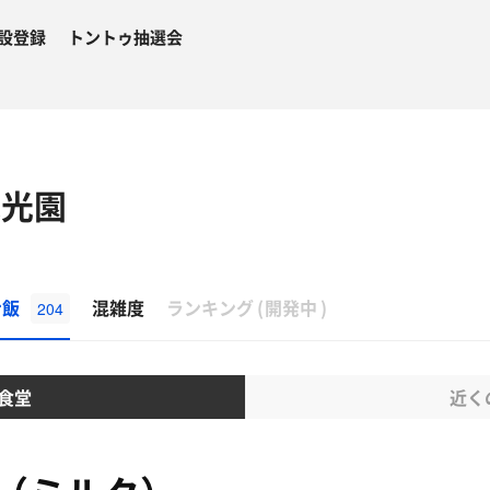
設登録
トントゥ抽選会
水光園
β
ナ飯
混雑度
ランキング
(
開発中
)
204
食堂
近く