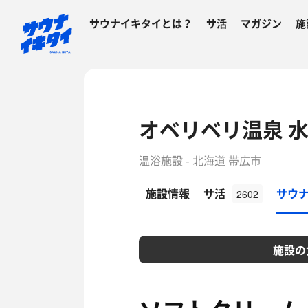
サウナイキタイとは？
サ活
マガジン
施
オベリベリ温泉 
温浴施設 - 北海道 帯広市
施設情報
サ活
サウ
2602
施設の