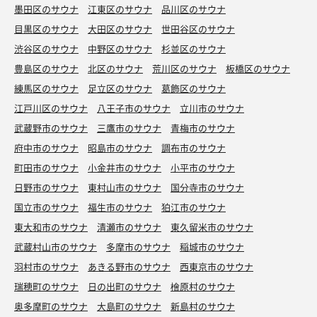
墨田区のサウナ
江東区のサウナ
品川区のサウナ
目黒区のサウナ
大田区のサウナ
世田谷区のサウナ
渋谷区のサウナ
中野区のサウナ
杉並区のサウナ
豊島区のサウナ
北区のサウナ
荒川区のサウナ
板橋区のサウナ
練馬区のサウナ
足立区のサウナ
葛飾区のサウナ
江戸川区のサウナ
八王子市のサウナ
立川市のサウナ
武蔵野市のサウナ
三鷹市のサウナ
青梅市のサウナ
府中市のサウナ
昭島市のサウナ
調布市のサウナ
町田市のサウナ
小金井市のサウナ
小平市のサウナ
日野市のサウナ
東村山市のサウナ
国分寺市のサウナ
国立市のサウナ
福生市のサウナ
狛江市のサウナ
東大和市のサウナ
清瀬市のサウナ
東久留米市のサウナ
武蔵村山市のサウナ
多摩市のサウナ
稲城市のサウナ
羽村市のサウナ
あきる野市のサウナ
西東京市のサウナ
瑞穂町のサウナ
日の出町のサウナ
檜原村のサウナ
奥多摩町のサウナ
大島町のサウナ
新島村のサウナ