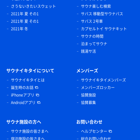
さうないきたいスウェット
サウナ楽しむ検索
2021年 夏 その1
サバス 移動型サウナバス
2021年 夏 その1
サバス 2号車
2021年 冬
カプセルトイ サウナキット
サウナの時間
泊まってサウナ
銭湯サ活
サウナイキタイについて
メンバーズ
サウナイキタイとは
サウナイキタイメンバーズ
誕生時のお話
メンバーズロッカー
iPhoneアプリ
協賛施設
Androidアプリ
協賛募集
サウナ施設の方へ
お問い合わせ
サウナ施設の皆さまへ
ヘルプセンター
宿泊施設の皆さまへ
総合お問い合わせ