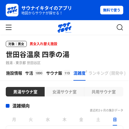
サウナイキタイのアプリ
無料で使う
地図からサウナが探せる！
男女入れ替え施設
対象：男女
世田谷温泉 四季の湯
銭湯 - 東京都 世田谷区
β
施設情報
サ活
サウナ飯
混雑度
ランキング
(
開発中
)
1890
113
男湯サウナ室
女湯サウナ室
共用サウナ室
混雑傾向
直近約3ヶ月の集計データ
月
火
水
木
金
土
日