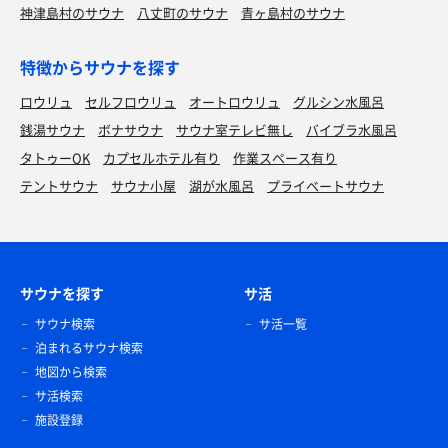
神津島村のサウナ
八丈町のサウナ
青ヶ島村のサウナ
特徴からサウナを探す
ロウリュ
セルフロウリュ
オートロウリュ
グルシン水風呂
銭湯サウナ
ボナサウナ
サウナ室テレビ無し
バイブラ水風呂
タトゥーOK
カプセルホテル有り
作業スペース有り
テントサウナ
サウナ小屋
湖が水風呂
プライベートサウナ
サウナを探す
サ活
サウナ検索
サ活一覧
泊まれるサウナ検索
地図から検索
サ活検索
施設登録