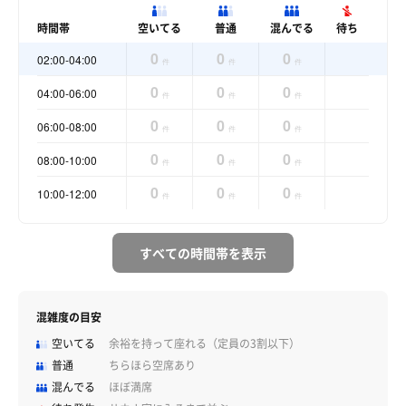
時間帯
空いてる
普通
混んでる
待ち
0
0
0
02:00-04:00
件
件
件
0
0
0
04:00-06:00
件
件
件
0
0
0
06:00-08:00
件
件
件
0
0
0
08:00-10:00
件
件
件
0
0
0
10:00-12:00
件
件
件
すべての時間帯を表示
混雑度の目安
空いてる
余裕を持って座れる（定員の3割以下）
普通
ちらほら空席あり
混んでる
ほぼ満席