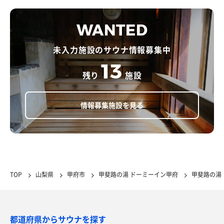
WANTED
未入力施設のサウナ情報募集中
13
残り
施設
情報募集施設を見る
TOP
山梨県
甲府市
甲斐路の湯 ドーミーイン甲府
甲斐路の湯
都道府県からサウナを探す