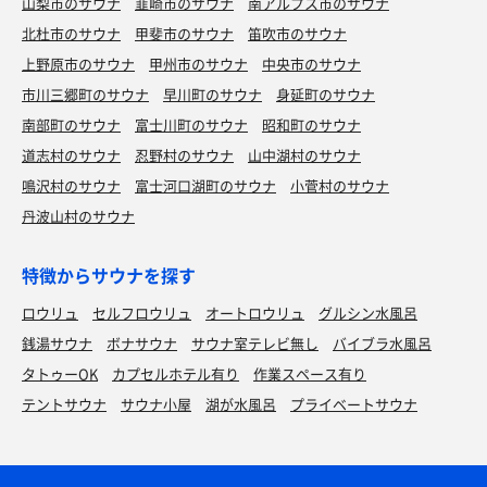
山梨市のサウナ
韮崎市のサウナ
南アルプス市のサウナ
北杜市のサウナ
甲斐市のサウナ
笛吹市のサウナ
上野原市のサウナ
甲州市のサウナ
中央市のサウナ
市川三郷町のサウナ
早川町のサウナ
身延町のサウナ
南部町のサウナ
富士川町のサウナ
昭和町のサウナ
道志村のサウナ
忍野村のサウナ
山中湖村のサウナ
鳴沢村のサウナ
富士河口湖町のサウナ
小菅村のサウナ
丹波山村のサウナ
特徴からサウナを探す
ロウリュ
セルフロウリュ
オートロウリュ
グルシン水風呂
銭湯サウナ
ボナサウナ
サウナ室テレビ無し
バイブラ水風呂
タトゥーOK
カプセルホテル有り
作業スペース有り
テントサウナ
サウナ小屋
湖が水風呂
プライベートサウナ