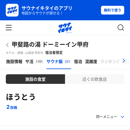
サウナイキタイのアプリ
無料で使う
地図からサウナが探せる！
甲斐路の湯 ドーミーイン甲府
宿泊者限定
ホテル・旅館 - 山梨県 甲府市
β
施設情報
サ活
サウナ飯
宿泊
混雑度
ランキング
(
開
1151
231
施設の食堂
近くの飲食店
ほうとう
2
投稿
同一メニュー