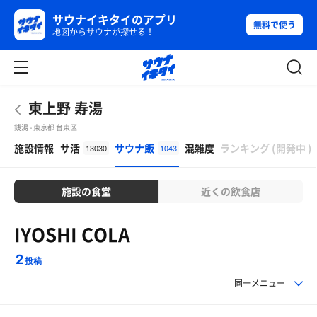
サウナイキタイのアプリ
無料で使う
地図からサウナが探せる！
東上野 寿湯
銭湯 - 東京都 台東区
β
施設情報
サ活
サウナ飯
混雑度
ランキング
(
開発中
)
13030
1043
施設の食堂
近くの飲食店
IYOSHI COLA
2
投稿
同一メニュー