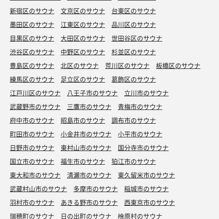
新宿区のサウナ
文京区のサウナ
台東区のサウナ
墨田区のサウナ
江東区のサウナ
品川区のサウナ
目黒区のサウナ
大田区のサウナ
世田谷区のサウナ
渋谷区のサウナ
中野区のサウナ
杉並区のサウナ
豊島区のサウナ
北区のサウナ
荒川区のサウナ
板橋区のサウナ
練馬区のサウナ
足立区のサウナ
葛飾区のサウナ
江戸川区のサウナ
八王子市のサウナ
立川市のサウナ
武蔵野市のサウナ
三鷹市のサウナ
青梅市のサウナ
府中市のサウナ
昭島市のサウナ
調布市のサウナ
町田市のサウナ
小金井市のサウナ
小平市のサウナ
日野市のサウナ
東村山市のサウナ
国分寺市のサウナ
国立市のサウナ
福生市のサウナ
狛江市のサウナ
東大和市のサウナ
清瀬市のサウナ
東久留米市のサウナ
武蔵村山市のサウナ
多摩市のサウナ
稲城市のサウナ
羽村市のサウナ
あきる野市のサウナ
西東京市のサウナ
瑞穂町のサウナ
日の出町のサウナ
檜原村のサウナ