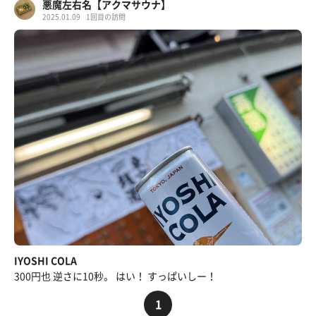
悪魔左右名【アクマサウナ】
2025.01.09
1回目の訪問
IYOSHI COLA
300円也 逆さに10秒。 はい！ すっぱいしー！
1