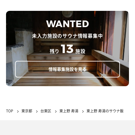
WANTED
未入力施設のサウナ情報募集中
13
残り
施設
情報募集施設を見る
TOP
東京都
台東区
東上野 寿湯
東上野 寿湯のサウナ飯