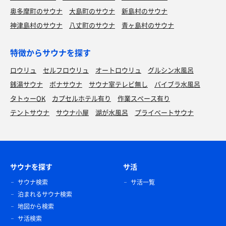
奥多摩町のサウナ
大島町のサウナ
新島村のサウナ
神津島村のサウナ
八丈町のサウナ
青ヶ島村のサウナ
特徴からサウナを探す
ロウリュ
セルフロウリュ
オートロウリュ
グルシン水風呂
銭湯サウナ
ボナサウナ
サウナ室テレビ無し
バイブラ水風呂
タトゥーOK
カプセルホテル有り
作業スペース有り
テントサウナ
サウナ小屋
湖が水風呂
プライベートサウナ
サウナを探す
サ活
サウナ検索
サ活一覧
泊まれるサウナ検索
地図から検索
サ活検索