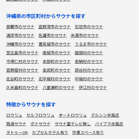
沖縄県の市区町村からサウナを探す
那覇市のサウナ
宜野湾市のサウナ
石垣市のサウナ
浦添市のサウナ
名護市のサウナ
糸満市のサウナ
沖縄市のサウナ
豊見城市のサウナ
うるま市のサウナ
宮古島市のサウナ
南城市のサウナ
国頭村のサウナ
今帰仁村のサウナ
本部町のサウナ
恩納村のサウナ
宜野座村のサウナ
金武町のサウナ
読谷村のサウナ
北谷町のサウナ
北中城村のサウナ
中城村のサウナ
久米島町のサウナ
八重瀬町のサウナ
伊江村のサウナ
特徴からサウナを探す
ロウリュ
セルフロウリュ
オートロウリュ
グルシン水風呂
銭湯サウナ
ボナサウナ
サウナ室テレビ無し
バイブラ水風呂
タトゥーOK
カプセルホテル有り
作業スペース有り