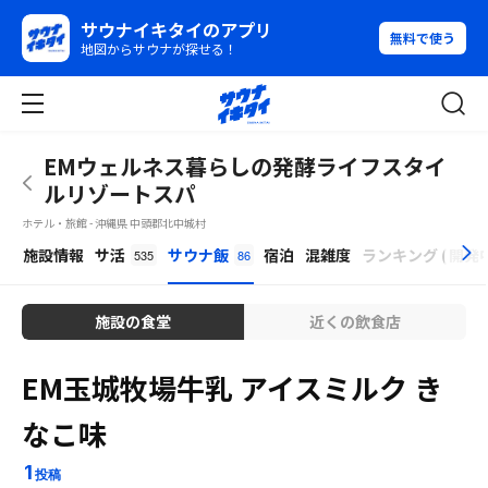
サウナイキタイのアプリ
無料で使う
地図からサウナが探せる！
EMウェルネス暮らしの発酵ライフスタイ
ルリゾートスパ
ホテル・旅館 - 沖縄県 中頭郡北中城村
β
施設情報
サ活
サウナ飯
宿泊
混雑度
ランキング
(
開発
535
86
施設の食堂
近くの飲食店
EM玉城牧場牛乳 アイスミルク き
なこ味
1
投稿