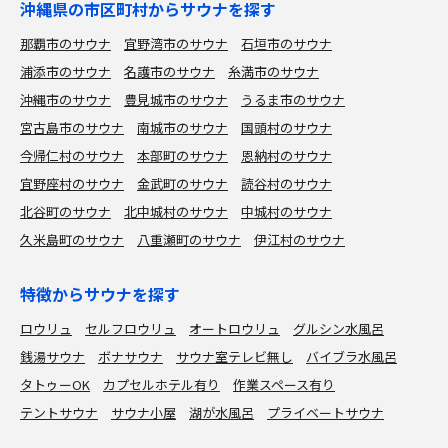
沖縄県の市区町村からサウナを探す
那覇市のサウナ
宜野湾市のサウナ
石垣市のサウナ
浦添市のサウナ
名護市のサウナ
糸満市のサウナ
沖縄市のサウナ
豊見城市のサウナ
うるま市のサウナ
宮古島市のサウナ
南城市のサウナ
国頭村のサウナ
今帰仁村のサウナ
本部町のサウナ
恩納村のサウナ
宜野座村のサウナ
金武町のサウナ
読谷村のサウナ
北谷町のサウナ
北中城村のサウナ
中城村のサウナ
久米島町のサウナ
八重瀬町のサウナ
伊江村のサウナ
特徴からサウナを探す
ロウリュ
セルフロウリュ
オートロウリュ
グルシン水風呂
銭湯サウナ
ボナサウナ
サウナ室テレビ無し
バイブラ水風呂
タトゥーOK
カプセルホテル有り
作業スペース有り
テントサウナ
サウナ小屋
湖が水風呂
プライベートサウナ