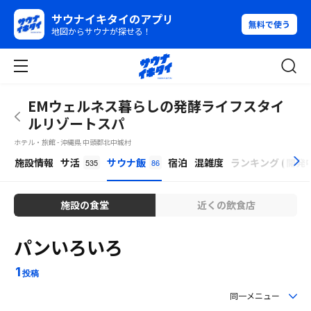
サウナイキタイのアプリ
無料で使う
地図からサウナが探せる！
EMウェルネス暮らしの発酵ライフスタイ
ルリゾートスパ
ホテル・旅館 - 沖縄県 中頭郡北中城村
β
施設情報
サ活
サウナ飯
宿泊
混雑度
ランキング
(
開発
535
86
施設の食堂
近くの飲食店
パンいろいろ
1
投稿
同一メニュー