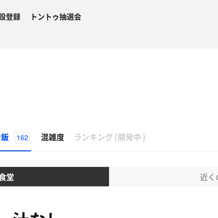
設登録
トントゥ抽選会
β
ナ飯
混雑度
ランキング
(
開発中
)
162
食堂
近く