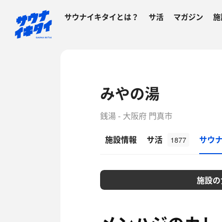
サウナイキタイとは？
サ活
マガジン
施
みやの湯
銭湯 - 大阪府 門真市
施設情報
サ活
サウ
1877
施設の