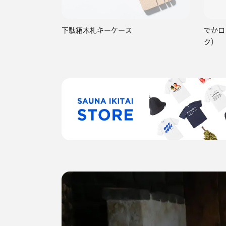
下駄箱木札キーケース
でかロ
ク）