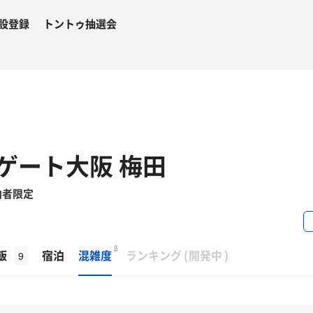
設登録
トントゥ抽選会
ゲート大阪 梅田
泊者限定
β
飯
宿泊
混雑度
ランキング
(
開発中
)
9