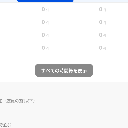
0
0
件
件
0
0
件
件
0
0
件
件
0
0
件
件
すべての時間帯を表示
る（定員の3割以下）
で並ぶ