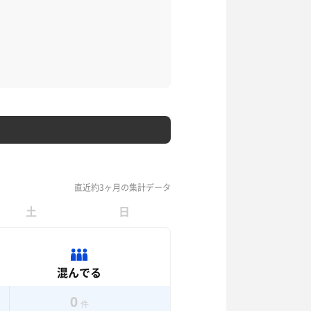
直近約3ヶ月の集計データ
土
日
混んでる
0
件