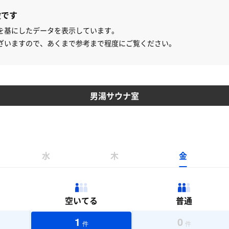
設です
を基にしたデータを表示しています。
ざいますので、あくまで参考まで程度にご覧ください。
男湯サウナ室
水
木
金
空いてる
普通
1
0
件
件