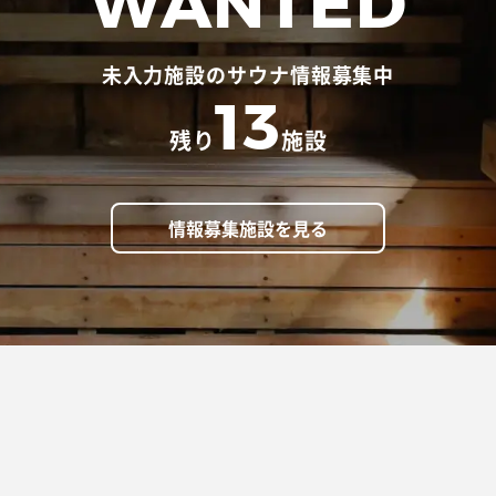
WANTED
未入力施設のサウナ情報募集中
13
残り
施設
情報募集施設を見る