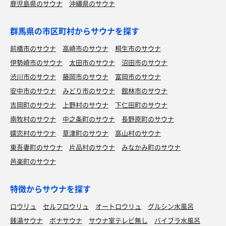
鹿児島県のサウナ
沖縄県のサウナ
群馬県の市区町村からサウナを探す
前橋市のサウナ
高崎市のサウナ
桐生市のサウナ
伊勢崎市のサウナ
太田市のサウナ
沼田市のサウナ
渋川市のサウナ
藤岡市のサウナ
富岡市のサウナ
安中市のサウナ
みどり市のサウナ
館林市のサウナ
吉岡町のサウナ
上野村のサウナ
下仁田町のサウナ
南牧村のサウナ
中之条町のサウナ
長野原町のサウナ
嬬恋村のサウナ
草津町のサウナ
高山村のサウナ
東吾妻町のサウナ
片品村のサウナ
みなかみ町のサウナ
邑楽町のサウナ
特徴からサウナを探す
ロウリュ
セルフロウリュ
オートロウリュ
グルシン水風呂
銭湯サウナ
ボナサウナ
サウナ室テレビ無し
バイブラ水風呂