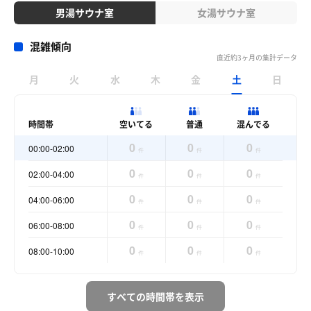
男湯サウナ室
女湯サウナ室
混雑傾向
直近約3ヶ月の集計データ
月
火
水
木
金
土
日
時間帯
空いてる
普通
混んでる
0
0
0
00:00-02:00
件
件
件
0
0
0
02:00-04:00
件
件
件
0
0
0
04:00-06:00
件
件
件
0
0
0
06:00-08:00
件
件
件
0
0
0
08:00-10:00
件
件
件
すべての時間帯を表示