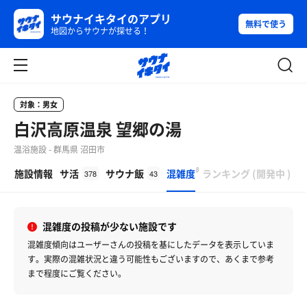
サウナイキタイのアプリ
無料で使う
地図からサウナが探せる！
対象：男女
白沢高原温泉 望郷の湯
温浴施設 - 群馬県 沼田市
β
施設情報
サ活
サウナ飯
混雑度
ランキング
(
開発中
)
378
43
混雑度の投稿が少ない施設です
混雑度傾向はユーザーさんの投稿を基にしたデータを表示していま
す。
実際の混雑状況と違う可能性もございますので、あくまで参考
まで程度にご覧ください。