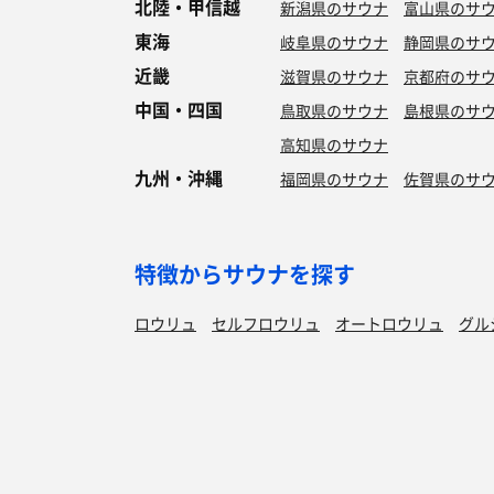
北陸・甲信越
新潟県のサウナ
富山県のサ
東海
岐阜県のサウナ
静岡県のサ
近畿
滋賀県のサウナ
京都府のサ
中国・四国
鳥取県のサウナ
島根県のサ
高知県のサウナ
九州・沖縄
福岡県のサウナ
佐賀県のサ
特徴からサウナを探す
ロウリュ
セルフロウリュ
オートロウリュ
グル
作業スペース有り
テントサウナ
サウナ小屋
湖