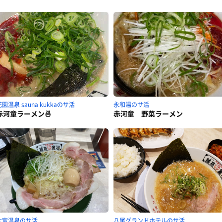
園温泉 sauna kukkaのサ活
永和湯のサ活
赤河童ラーメン🍜
赤河童 野菜ラーメン
大宮温泉のサ活
八尾グランドホテルのサ活