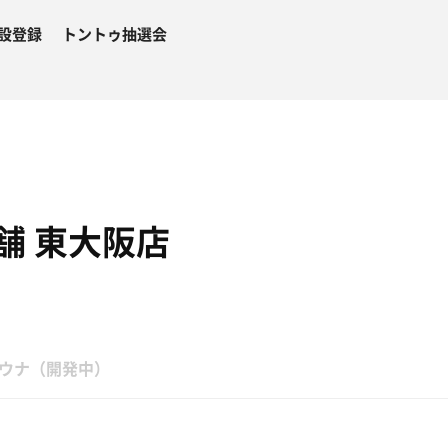
設登録
トントゥ抽選会
舗 東大阪店
３
ウナ（開発中）