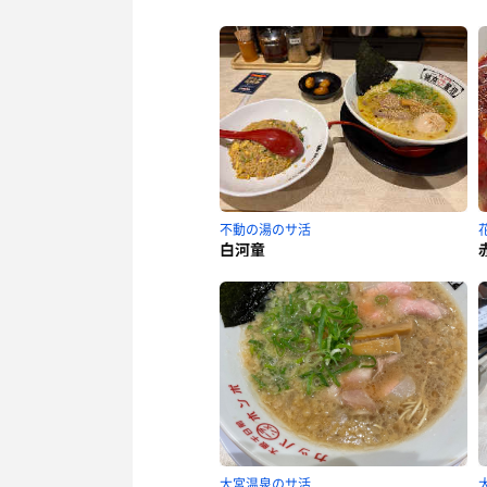
不動の湯のサ活
花
白河童
大宮温泉のサ活