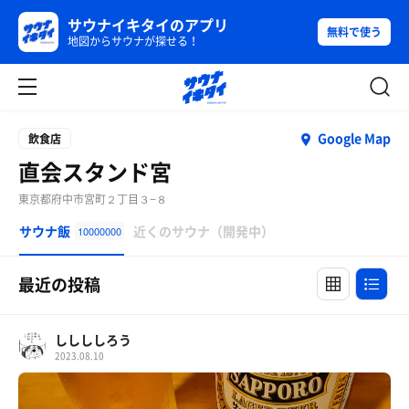
サウナイキタイのアプリ
無料で使う
地図からサウナが探せる！
Google Map
飲食店
直会スタンド宮
東京都府中市宮町２丁目３−８
サウナ飯
近くのサウナ（開発中）
10000000
最近の投稿
ししししろう
2023.08.10