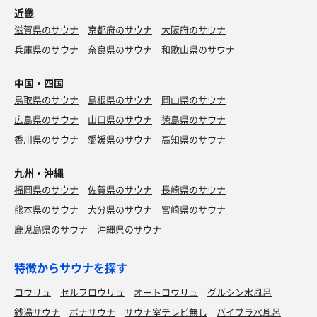
近畿
滋賀県のサウナ
京都府のサウナ
大阪府のサウナ
兵庫県のサウナ
奈良県のサウナ
和歌山県のサウナ
中国・四国
鳥取県のサウナ
島根県のサウナ
岡山県のサウナ
広島県のサウナ
山口県のサウナ
徳島県のサウナ
香川県のサウナ
愛媛県のサウナ
高知県のサウナ
九州・沖縄
福岡県のサウナ
佐賀県のサウナ
長崎県のサウナ
熊本県のサウナ
大分県のサウナ
宮崎県のサウナ
鹿児島県のサウナ
沖縄県のサウナ
特徴からサウナを探す
ロウリュ
セルフロウリュ
オートロウリュ
グルシン水風呂
銭湯サウナ
ボナサウナ
サウナ室テレビ無し
バイブラ水風呂