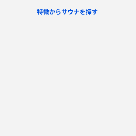
特徴からサウナを探す
ロウリュ
セルフロウリュ
オートロウリュ
グル
作業スペース有り
テントサウナ
サウナ小屋
湖
サウナを探す
サ活
サウナ検索
サ活一覧
泊まれるサウナ検索
地図から検索
サ活検索