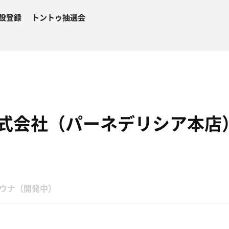
設登録
トントゥ抽選会
式会社（パーネデリシア本店
ウナ（開発中）