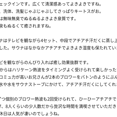
ェックインです。広くて清潔感あってよきよきですね。
、洗体、洗髪じゃぶじゃぶしてさっぱりキートスがお。
は無味無臭でぬるぬるよきよき泉質です。
泉もぬるくて癒されますね。
ナはテレビを観ながら4セット、中段でアチアチ汗だくに蒸し
した。サウナはなかなかアチアチでよきよき湿度も保たれてい
ビを観ながらのんびり入れば癒し効果抜群です。
時からはハリケーン熱波をタイミングよく受けられて楽しかった
コミュ力が高いお兄さんが2本のブロワーをバトンのようにぶ
氷や水をサウナストーブにかけて、アチアチ汗だくにしてくれ
ずつ個別のブロワー熱波も2回受けられて、ひーひーアチアチで
7、8人くらいの少人数だから贅沢な時間を満喫させていただき
休日は人気が凄いのでしょうね。