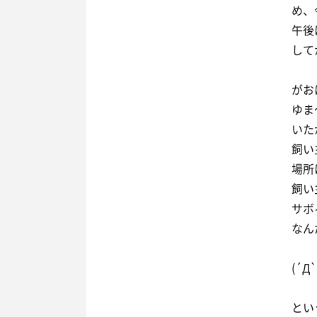
め、
午後
して
がお
ゆま
いた
飼い
場所
飼い
サボ
なん
(´Д`
とい