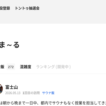
設登録
トントゥ抽選会
ま～る
β
ナ飯
混雑度
ランキング
(
開発中
)
272
富士山
2026.05.13
1
回目の訪問
サウナ飯
は朝から晩まで一日中、都内でサウナもなく授業を担当してき