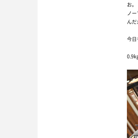
お。
ノー
んだ
今日
0.9