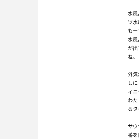
水風
ツ水
もー
水風
が出
ね。
外気
しに
ィニ
わた
るタ
サウ
番を