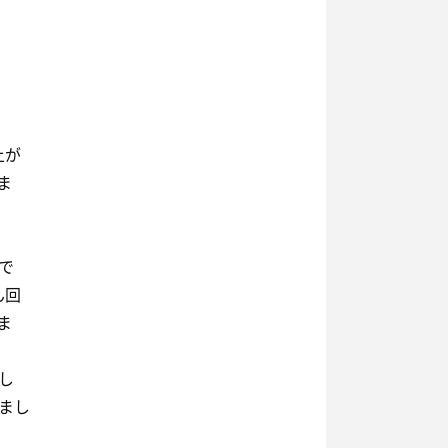
上が
ま
で
ん回
ま
し
まし