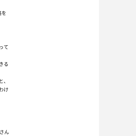
絡を
って
きる
と、
わけ
さん