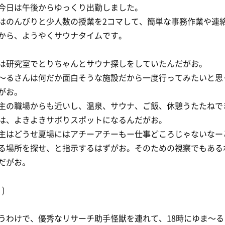
今日は午後からゆっくり出勤しました。
はのんびりと少人数の授業を2コマして、簡単な事務作業や連
から、ようやくサウナタイムです。
は研究室でとりちゃんとサウナ探しをしていたんだがお。
〜るさんは何だか面白そうな施設だから一度行ってみたいと思
がお。
主の職場からも近いし、温泉、サウナ、ご飯、休憩うたたねで
は、よきよきサボりスポットになるんだがお。
主はどうせ夏場にはアチーアチーもー仕事どころじゃないなー
る場所を探せ、と指示するはずがお。そのための視察でもある
だがお。
 )
うわけで、優秀なリサーチ助手怪獣を連れて、18時にゆま〜る