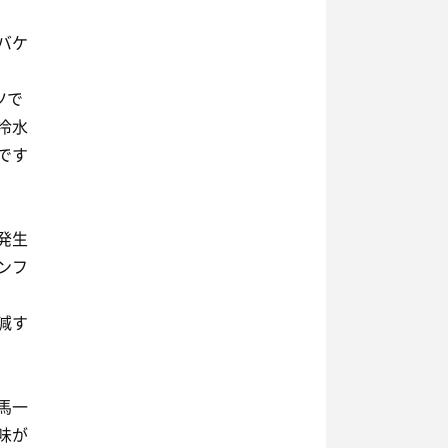
バケ
ツで
冷水
です
発生
ンフ
減す
馬一
味が