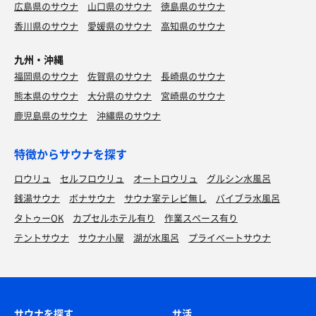
広島県のサウナ
山口県のサウナ
徳島県のサウナ
香川県のサウナ
愛媛県のサウナ
高知県のサウナ
九州・沖縄
福岡県のサウナ
佐賀県のサウナ
長崎県のサウナ
熊本県のサウナ
大分県のサウナ
宮崎県のサウナ
鹿児島県のサウナ
沖縄県のサウナ
特徴からサウナを探す
ロウリュ
セルフロウリュ
オートロウリュ
グルシン水風呂
銭湯サウナ
ボナサウナ
サウナ室テレビ無し
バイブラ水風呂
タトゥーOK
カプセルホテル有り
作業スペース有り
テントサウナ
サウナ小屋
湖が水風呂
プライベートサウナ
サウナを探す
サ活