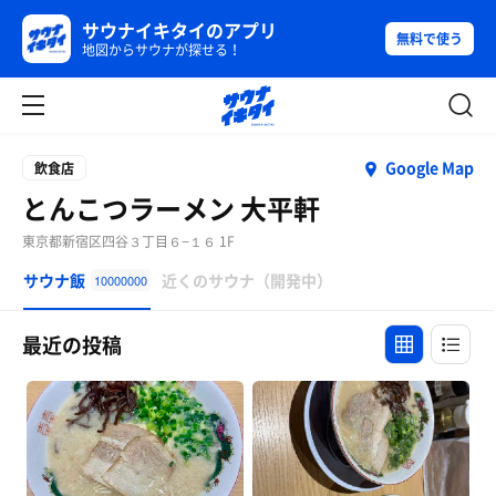
サウナイキタイのアプリ
無料で使う
地図からサウナが探せる！
Google Map
飲食店
とんこつラーメン 大平軒
東京都新宿区四谷３丁目６−１６ 1F
サウナ飯
近くのサウナ（開発中）
10000000
最近の投稿