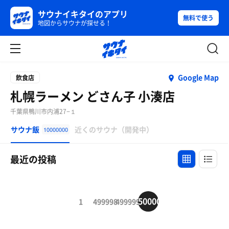
サウナイキタイのアプリ
無料で使う
地図からサウナが探せる！
Google Map
飲食店
札幌ラーメン どさん子 小湊店
千葉県鴨川市内浦27−１
サウナ飯
近くのサウナ（開発中）
10000000
最近の投稿
500000
1
499998
499999