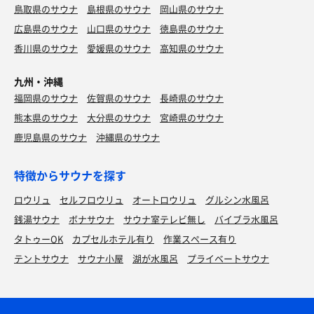
鳥取県のサウナ
島根県のサウナ
岡山県のサウナ
広島県のサウナ
山口県のサウナ
徳島県のサウナ
香川県のサウナ
愛媛県のサウナ
高知県のサウナ
九州・沖縄
福岡県のサウナ
佐賀県のサウナ
長崎県のサウナ
熊本県のサウナ
大分県のサウナ
宮崎県のサウナ
鹿児島県のサウナ
沖縄県のサウナ
特徴からサウナを探す
ロウリュ
セルフロウリュ
オートロウリュ
グルシン水風呂
銭湯サウナ
ボナサウナ
サウナ室テレビ無し
バイブラ水風呂
タトゥーOK
カプセルホテル有り
作業スペース有り
テントサウナ
サウナ小屋
湖が水風呂
プライベートサウナ