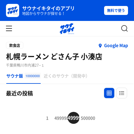
サウナイキタイのアプリ
無料で使う
地図からサウナが探せる！
Google Map
飲食店
札幌ラーメン どさん子 小湊店
千葉県鴨川市内浦27−１
サウナ飯
近くのサウナ（開発中）
10000000
最近の投稿
499999
1
499998
500000