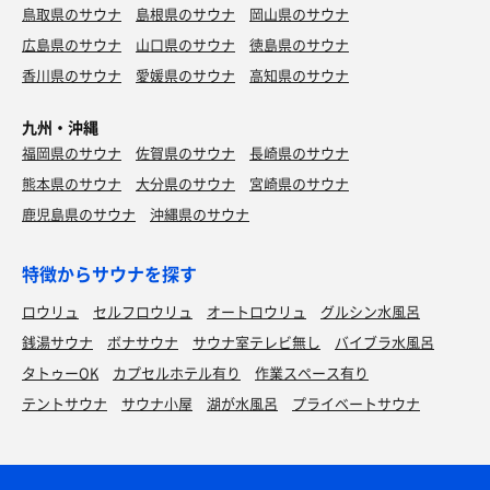
鳥取県のサウナ
島根県のサウナ
岡山県のサウナ
広島県のサウナ
山口県のサウナ
徳島県のサウナ
香川県のサウナ
愛媛県のサウナ
高知県のサウナ
九州・沖縄
福岡県のサウナ
佐賀県のサウナ
長崎県のサウナ
熊本県のサウナ
大分県のサウナ
宮崎県のサウナ
鹿児島県のサウナ
沖縄県のサウナ
特徴からサウナを探す
ロウリュ
セルフロウリュ
オートロウリュ
グルシン水風呂
銭湯サウナ
ボナサウナ
サウナ室テレビ無し
バイブラ水風呂
タトゥーOK
カプセルホテル有り
作業スペース有り
テントサウナ
サウナ小屋
湖が水風呂
プライベートサウナ