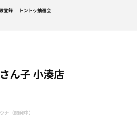
設登録
トントゥ抽選会
さん子 小湊店
ウナ（開発中）