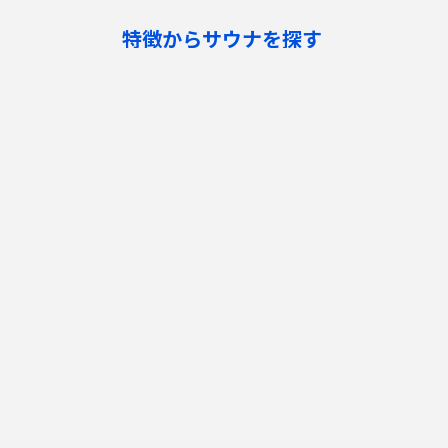
特徴からサウナを探す
ロウリュ
セルフロウリュ
オートロウリュ
グル
作業スペース有り
テントサウナ
サウナ小屋
湖
サウナを探す
サ活
サウナ検索
サ活一覧
泊まれるサウナ検索
地図から検索
サ活検索