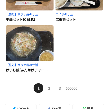
【整処】サウナ薪のサ活
ニノサのサ活
中華セット(C 酢豚)
広東麺セット
【整処】サウナ薪のサ活
けいじ飯(あんかけチャーハン)
1
2
3
500000
ツイート
シェア
送る