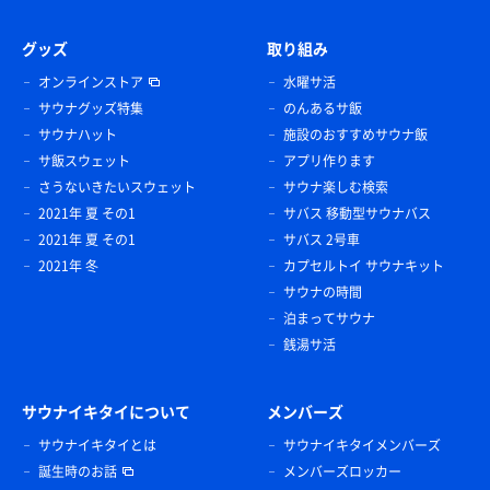
グッズ
取り組み
オンラインストア
水曜サ活
サウナグッズ特集
のんあるサ飯
サウナハット
施設のおすすめサウナ飯
サ飯スウェット
アプリ作ります
さうないきたいスウェット
サウナ楽しむ検索
2021年 夏 その1
サバス 移動型サウナバス
2021年 夏 その1
サバス 2号車
2021年 冬
カプセルトイ サウナキット
サウナの時間
泊まってサウナ
銭湯サ活
サウナイキタイについて
メンバーズ
サウナイキタイとは
サウナイキタイメンバーズ
誕生時のお話
メンバーズロッカー