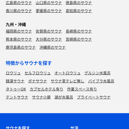
広島県のサウナ
山口県のサウナ
徳島県のサウナ
香川県のサウナ
愛媛県のサウナ
高知県のサウナ
九州・沖縄
福岡県のサウナ
佐賀県のサウナ
長崎県のサウナ
熊本県のサウナ
大分県のサウナ
宮崎県のサウナ
鹿児島県のサウナ
沖縄県のサウナ
特徴からサウナを探す
ロウリュ
セルフロウリュ
オートロウリュ
グルシン水風呂
銭湯サウナ
ボナサウナ
サウナ室テレビ無し
バイブラ水風呂
タトゥーOK
カプセルホテル有り
作業スペース有り
テントサウナ
サウナ小屋
湖が水風呂
プライベートサウナ
サウナを探す
サ活