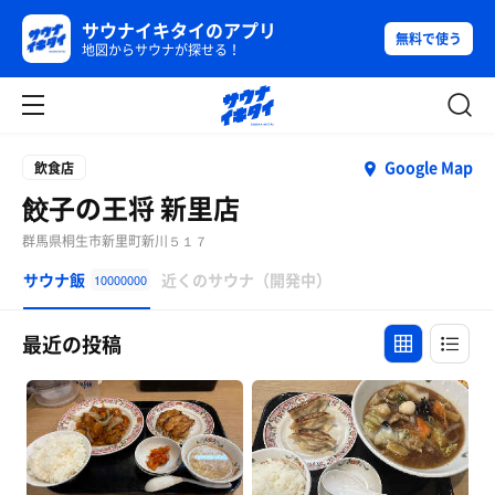
サウナイキタイのアプリ
無料で使う
地図からサウナが探せる！
Google Map
飲食店
餃子の王将 新里店
群馬県桐生市新里町新川５１７
サウナ飯
近くのサウナ（開発中）
10000000
最近の投稿