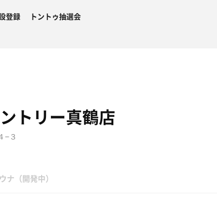
設登録
トントゥ抽選会
パントリー真鶴店
４−３
ウナ（開発中）