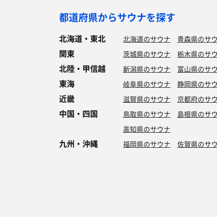
都道府県からサウナを探す
北海道・東北
北海道のサウナ
青森県のサ
関東
茨城県のサウナ
栃木県のサ
北陸・甲信越
新潟県のサウナ
富山県のサ
東海
岐阜県のサウナ
静岡県のサ
近畿
滋賀県のサウナ
京都府のサ
中国・四国
鳥取県のサウナ
島根県のサ
高知県のサウナ
九州・沖縄
福岡県のサウナ
佐賀県のサ
特徴からサウナを探す
ロウリュ
セルフロウリュ
オートロウリュ
グル