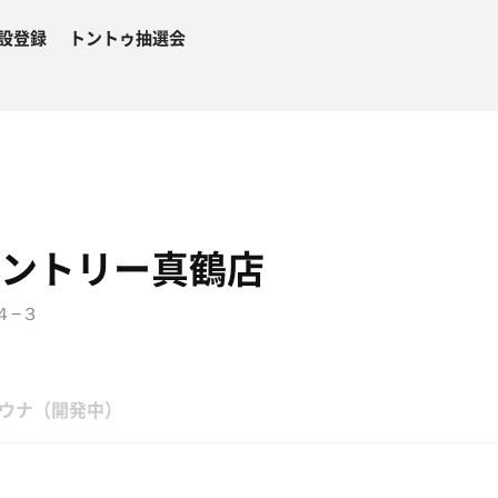
設登録
トントゥ抽選会
パントリー真鶴店
４−３
ウナ（開発中）