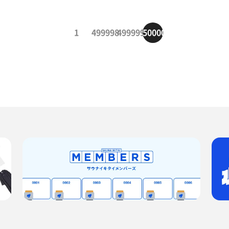
1
499998
499999
500000