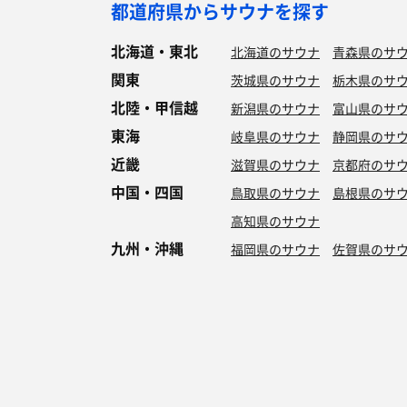
都道府県からサウナを探す
北海道・東北
北海道のサウナ
青森県のサ
関東
茨城県のサウナ
栃木県のサ
北陸・甲信越
新潟県のサウナ
富山県のサ
東海
岐阜県のサウナ
静岡県のサ
近畿
滋賀県のサウナ
京都府のサ
中国・四国
鳥取県のサウナ
島根県のサ
高知県のサウナ
九州・沖縄
福岡県のサウナ
佐賀県のサ
特徴からサウナを探す
ロウリュ
セルフロウリュ
オートロウリュ
グル
作業スペース有り
テントサウナ
サウナ小屋
湖