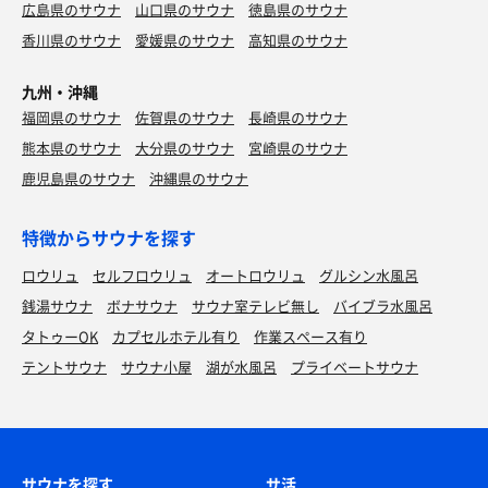
広島県のサウナ
山口県のサウナ
徳島県のサウナ
香川県のサウナ
愛媛県のサウナ
高知県のサウナ
九州・沖縄
福岡県のサウナ
佐賀県のサウナ
長崎県のサウナ
熊本県のサウナ
大分県のサウナ
宮崎県のサウナ
鹿児島県のサウナ
沖縄県のサウナ
特徴からサウナを探す
ロウリュ
セルフロウリュ
オートロウリュ
グルシン水風呂
銭湯サウナ
ボナサウナ
サウナ室テレビ無し
バイブラ水風呂
タトゥーOK
カプセルホテル有り
作業スペース有り
テントサウナ
サウナ小屋
湖が水風呂
プライベートサウナ
サウナを探す
サ活