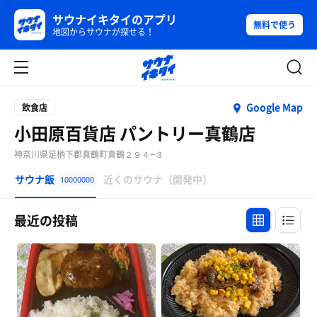
サウナイキタイのアプリ
無料で使う
地図からサウナが探せる！
Google Map
飲食店
小田原百貨店 パントリー真鶴店
神奈川県足柄下郡真鶴町真鶴２９４−３
サウナ飯
近くのサウナ（開発中）
10000000
最近の投稿