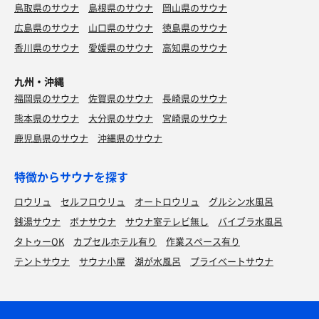
鳥取県のサウナ
島根県のサウナ
岡山県のサウナ
広島県のサウナ
山口県のサウナ
徳島県のサウナ
香川県のサウナ
愛媛県のサウナ
高知県のサウナ
九州・沖縄
福岡県のサウナ
佐賀県のサウナ
長崎県のサウナ
熊本県のサウナ
大分県のサウナ
宮崎県のサウナ
鹿児島県のサウナ
沖縄県のサウナ
特徴からサウナを探す
ロウリュ
セルフロウリュ
オートロウリュ
グルシン水風呂
銭湯サウナ
ボナサウナ
サウナ室テレビ無し
バイブラ水風呂
タトゥーOK
カプセルホテル有り
作業スペース有り
テントサウナ
サウナ小屋
湖が水風呂
プライベートサウナ