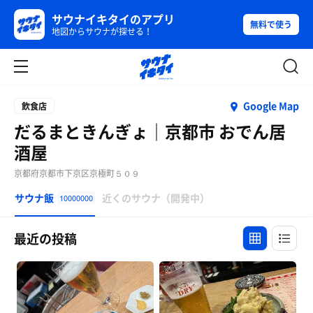
サウナイキタイのアプリ
無料で使う
地図からサウナが探せる！
Google Map
飲食店
だるまときんぎょ｜京都市 おでん居
酒屋
京都府京都市下京区京極町５０９
サウナ飯
近くのサウナ（開発中）
10000000
最近の投稿