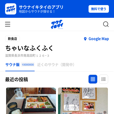
サウナイキタイのアプリ
無料で使う
地図からサウナが探せる！
Google Map
飲食店
ちゃいなふくふく
滋賀県長浜市南高田町１２６−３
サウナ飯
近くのサウナ（開発中）
10000000
最近の投稿