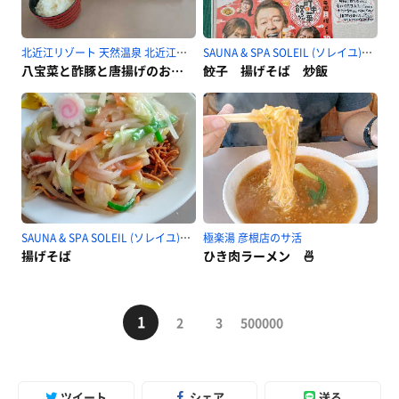
北近江リゾート 天然温泉 北近江の湯のサ活
SAUNA & SPA SOLEIL (ソレイユ)のサ活
八宝菜と酢豚と唐揚げのお弁当
餃子 揚げそば 炒飯
SAUNA & SPA SOLEIL (ソレイユ)のサ活
極楽湯 彦根店のサ活
揚げそば
ひき肉ラーメン 🍜
1
2
3
500000
ツイート
シェア
送る