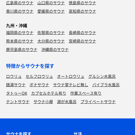
広島県のサウナ
山口県のサウナ
徳島県のサウナ
香川県のサウナ
愛媛県のサウナ
高知県のサウナ
九州・沖縄
福岡県のサウナ
佐賀県のサウナ
長崎県のサウナ
熊本県のサウナ
大分県のサウナ
宮崎県のサウナ
鹿児島県のサウナ
沖縄県のサウナ
特徴からサウナを探す
ロウリュ
セルフロウリュ
オートロウリュ
グルシン水風呂
銭湯サウナ
ボナサウナ
サウナ室テレビ無し
バイブラ水風呂
タトゥーOK
カプセルホテル有り
作業スペース有り
テントサウナ
サウナ小屋
湖が水風呂
プライベートサウナ
サウナを探す
サ活