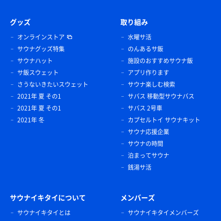
グッズ
取り組み
オンラインストア
水曜サ活
サウナグッズ特集
のんあるサ飯
サウナハット
施設のおすすめサウナ飯
サ飯スウェット
アプリ作ります
さうないきたいスウェット
サウナ楽しむ検索
2021年 夏 その1
サバス 移動型サウナバス
2021年 夏 その1
サバス 2号車
2021年 冬
カプセルトイ サウナキット
サウナ応援企業
サウナの時間
泊まってサウナ
銭湯サ活
サウナイキタイについて
メンバーズ
サウナイキタイとは
サウナイキタイメンバーズ