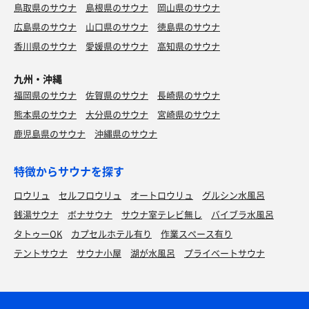
鳥取県のサウナ
島根県のサウナ
岡山県のサウナ
広島県のサウナ
山口県のサウナ
徳島県のサウナ
香川県のサウナ
愛媛県のサウナ
高知県のサウナ
九州・沖縄
福岡県のサウナ
佐賀県のサウナ
長崎県のサウナ
熊本県のサウナ
大分県のサウナ
宮崎県のサウナ
鹿児島県のサウナ
沖縄県のサウナ
特徴からサウナを探す
ロウリュ
セルフロウリュ
オートロウリュ
グルシン水風呂
銭湯サウナ
ボナサウナ
サウナ室テレビ無し
バイブラ水風呂
タトゥーOK
カプセルホテル有り
作業スペース有り
テントサウナ
サウナ小屋
湖が水風呂
プライベートサウナ