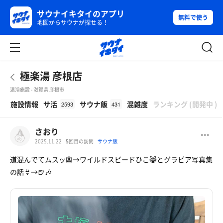
サウナイキタイのアプリ
無料で使う
地図からサウナが探せる！
極楽湯 彦根店
温浴施設 - 滋賀県 彦根市
β
施設情報
サ活
サウナ飯
混雑度
ランキング
(
開発中
)
2593
431
さおり
2025.11.22
5
回目の訪問
サウナ飯
道混んでてムスッ👺→ワイルドスピードひこ😸とグラビア写真集
の話👙→🍺🎶