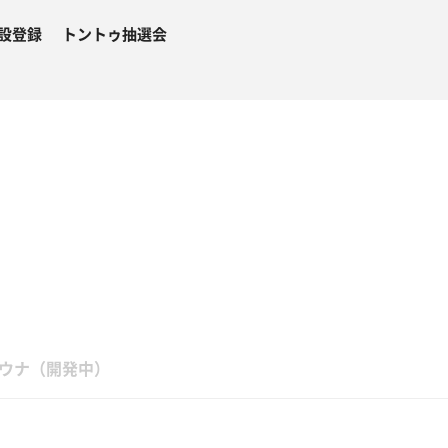
設登録
トントゥ抽選会
４
ウナ（開発中）