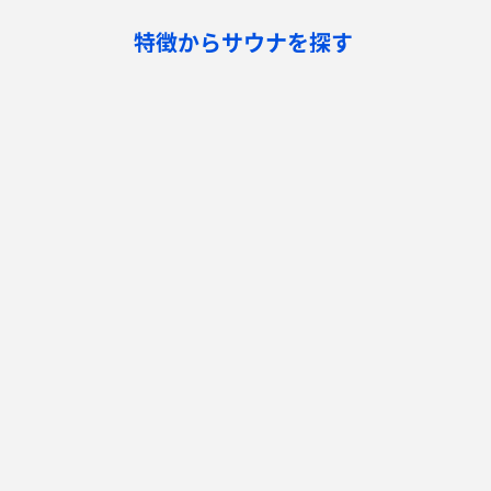
特徴からサウナを探す
ロウリュ
セルフロウリュ
オートロウリュ
グル
作業スペース有り
テントサウナ
サウナ小屋
湖
サウナを探す
サ活
サウナ検索
サ活一覧
泊まれるサウナ検索
地図から検索
サ活検索