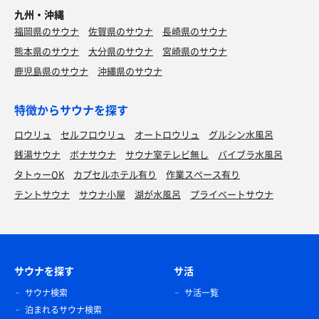
九州・沖縄
福岡県のサウナ
佐賀県のサウナ
長崎県のサウナ
熊本県のサウナ
大分県のサウナ
宮崎県のサウナ
鹿児島県のサウナ
沖縄県のサウナ
特徴からサウナを探す
ロウリュ
セルフロウリュ
オートロウリュ
グルシン水風呂
銭湯サウナ
ボナサウナ
サウナ室テレビ無し
バイブラ水風呂
タトゥーOK
カプセルホテル有り
作業スペース有り
テントサウナ
サウナ小屋
湖が水風呂
プライベートサウナ
サウナを探す
サ活
サウナ検索
サ活一覧
泊まれるサウナ検索