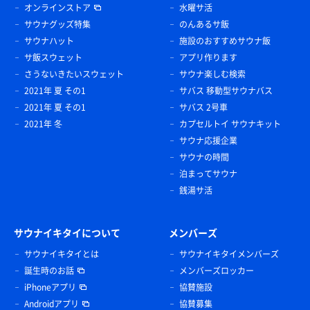
オンラインストア
水曜サ活
サウナグッズ特集
のんあるサ飯
サウナハット
施設のおすすめサウナ飯
サ飯スウェット
アプリ作ります
さうないきたいスウェット
サウナ楽しむ検索
2021年 夏 その1
サバス 移動型サウナバス
2021年 夏 その1
サバス 2号車
2021年 冬
カプセルトイ サウナキット
サウナ応援企業
サウナの時間
泊まってサウナ
銭湯サ活
サウナイキタイについて
メンバーズ
サウナイキタイとは
サウナイキタイメンバーズ
誕生時のお話
メンバーズロッカー
iPhoneアプリ
協賛施設
Androidアプリ
協賛募集