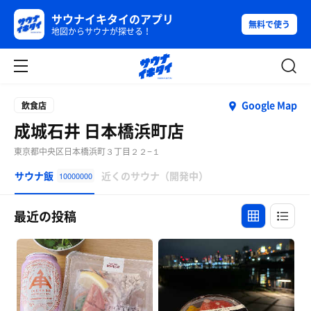
サウナイキタイのアプリ
無料で使う
地図からサウナが探せる！
Google Map
飲食店
成城石井 日本橋浜町店
東京都中央区日本橋浜町３丁目２２−１
サウナ飯
近くのサウナ（開発中）
10000000
最近の投稿