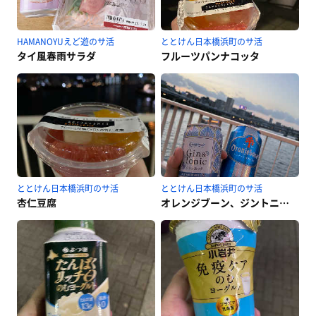
HAMANOYUえど遊のサ活
ととけん日本橋浜町のサ活
タイ風春雨サラダ
フルーツパンナコッタ
ととけん日本橋浜町のサ活
ととけん日本橋浜町のサ活
杏仁豆腐
オレンジブーン、ジントニック