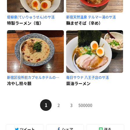
堤柳泉(ていりゅうせん)のサ活
新宿天然温泉 テルマー湯のサ活
特製ラーメン（塩）
鷄まぜそば（辛め）
新宿区役所前カプセルホテルのサ活
毎日サウナ 八王子店のサ活
冷やし担々麺
醤油ラーメン
1
2
3
500000
ツイート
シェア
送る