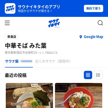
サウナイキタイのアプリ
無料で使う
地図からサウナが探せる！
Google Map
飲食店
中華そば みた葉
東京都新宿区市谷柳町25−１１ F&Ssビル
サウナ飯
近くのサウナ（開発中）
10000000
最近の投稿