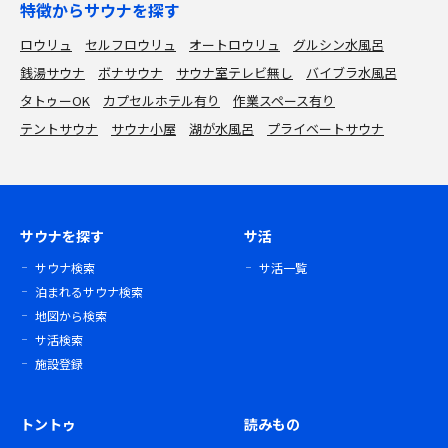
特徴からサウナを探す
ロウリュ
セルフロウリュ
オートロウリュ
グルシン水風呂
銭湯サウナ
ボナサウナ
サウナ室テレビ無し
バイブラ水風呂
タトゥーOK
カプセルホテル有り
作業スペース有り
テントサウナ
サウナ小屋
湖が水風呂
プライベートサウナ
サウナを探す
サ活
サウナ検索
サ活一覧
泊まれるサウナ検索
地図から検索
サ活検索
施設登録
トントゥ
読みもの