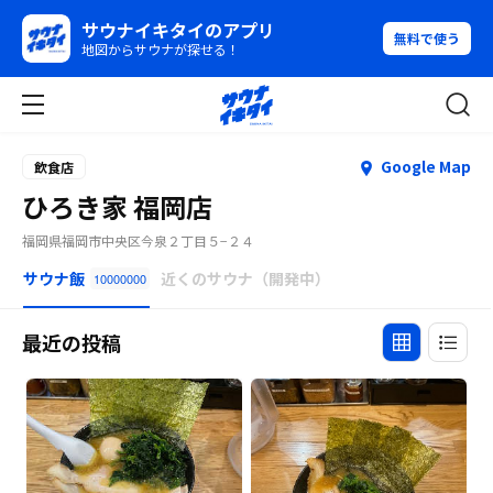
サウナイキタイのアプリ
無料で使う
地図からサウナが探せる！
Google Map
飲食店
ひろき家 福岡店
福岡県福岡市中央区今泉２丁目５−２４
サウナ飯
近くのサウナ（開発中）
10000000
最近の投稿