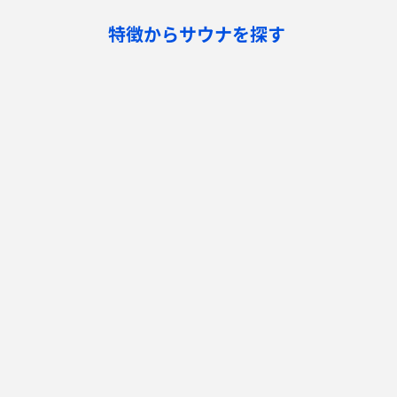
特徴からサウナを探す
ロウリュ
セルフロウリュ
オートロウリュ
グル
作業スペース有り
テントサウナ
サウナ小屋
湖
サウナを探す
サ活
サウナ検索
サ活一覧
泊まれるサウナ検索
地図から検索
サ活検索