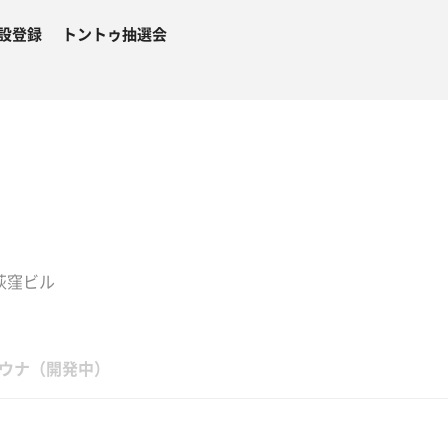
設登録
トントゥ抽選会
荻窪ビル
ウナ（開発中）