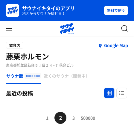
サウナイキタイのアプリ
無料で使う
地図からサウナが探せる！
Google Map
飲食店
藤栗ホルモン
東京都杉並区荻窪５丁目２４−７ 荻窪ビル
サウナ飯
近くのサウナ（開発中）
10000000
最近の投稿
2
1
3
500000