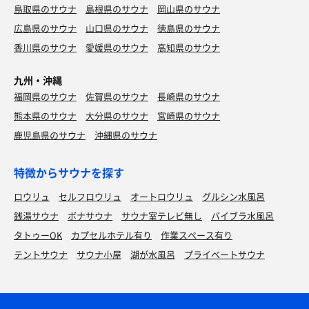
鳥取県のサウナ
島根県のサウナ
岡山県のサウナ
広島県のサウナ
山口県のサウナ
徳島県のサウナ
香川県のサウナ
愛媛県のサウナ
高知県のサウナ
九州・沖縄
福岡県のサウナ
佐賀県のサウナ
長崎県のサウナ
熊本県のサウナ
大分県のサウナ
宮崎県のサウナ
鹿児島県のサウナ
沖縄県のサウナ
特徴からサウナを探す
ロウリュ
セルフロウリュ
オートロウリュ
グルシン水風呂
銭湯サウナ
ボナサウナ
サウナ室テレビ無し
バイブラ水風呂
タトゥーOK
カプセルホテル有り
作業スペース有り
テントサウナ
サウナ小屋
湖が水風呂
プライベートサウナ