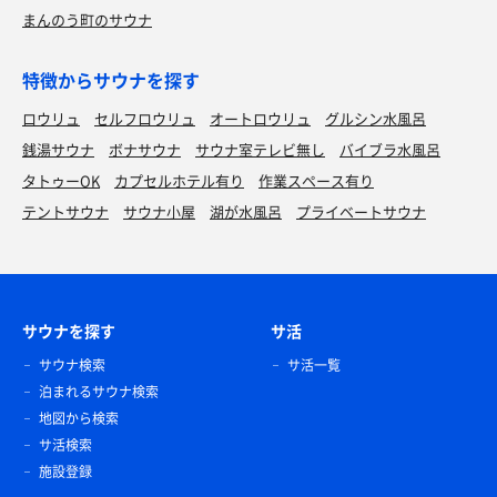
まんのう町のサウナ
特徴からサウナを探す
ロウリュ
セルフロウリュ
オートロウリュ
グルシン水風呂
銭湯サウナ
ボナサウナ
サウナ室テレビ無し
バイブラ水風呂
タトゥーOK
カプセルホテル有り
作業スペース有り
テントサウナ
サウナ小屋
湖が水風呂
プライベートサウナ
サウナを探す
サ活
サウナ検索
サ活一覧
泊まれるサウナ検索
地図から検索
サ活検索
施設登録