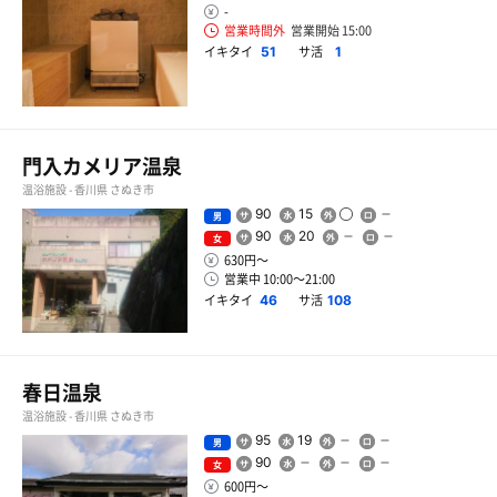
-
営業時間外
営業開始 15:00
イキタイ
サ活
51
1
門入カメリア温泉
温浴施設 - 香川県 さぬき市
90
15
男
90
20
女
630円〜
営業中 10:00〜21:00
イキタイ
サ活
46
108
春日温泉
温浴施設 - 香川県 さぬき市
95
19
男
90
女
600円〜