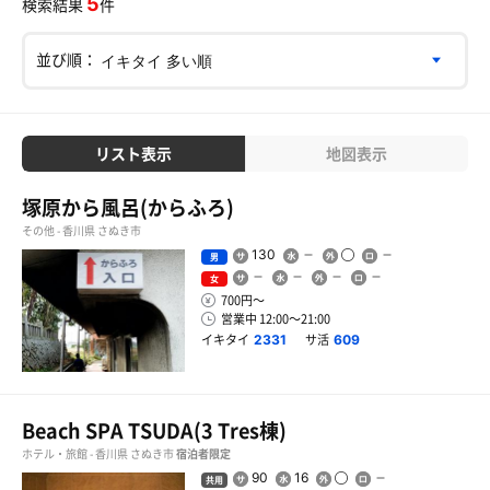
5
検索結果
件
並び順：
リスト表示
地図表示
塚原から風呂(からふろ)
その他 - 香川県 さぬき市
130
男
女
700円〜
営業中 12:00〜21:00
イキタイ
サ活
2331
609
Beach SPA TSUDA(3 Tres棟)
ホテル・旅館 - 香川県 さぬき市
宿泊者限定
90
16
共用