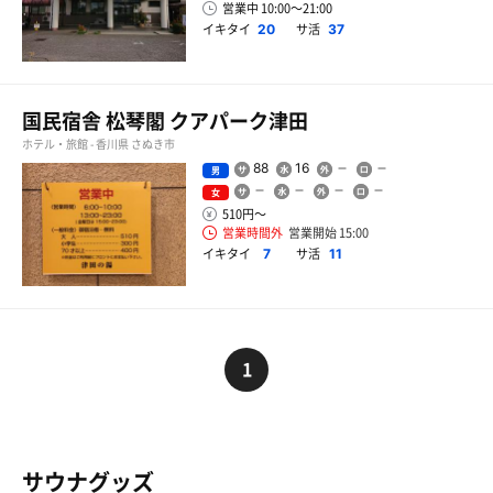
営業中 10:00〜21:00
イキタイ
サ活
20
37
国民宿舎 松琴閣 クアパーク津田
ホテル・旅館 - 香川県 さぬき市
88
16
男
女
510円〜
営業時間外
営業開始 15:00
イキタイ
サ活
7
11
1
サウナグッズ