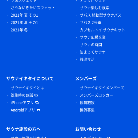
サ飯スウェット
アプリ作ります
さうないきたいスウェット
サウナ楽しむ検索
2021年 夏 その1
サバス 移動型サウナバス
2021年 夏 その1
サバス 2号車
2021年 冬
カプセルトイ サウナキット
サウナ応援企業
サウナの時間
泊まってサウナ
銭湯サ活
サウナイキタイについて
メンバーズ
サウナイキタイとは
サウナイキタイメンバーズ
誕生時のお話
メンバーズロッカー
iPhoneアプリ
協賛施設
Androidアプリ
協賛募集
サウナ施設の方へ
お問い合わせ