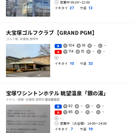
営業中 09:30〜22:00
イキタイ
サ活
27
12
大宝塚ゴルフクラブ【GRAND PGM】
ゴルフ場 - 兵庫県 宝塚市
104
16
男
114
15
女
-
イキタイ
サ活
10
32
宝塚ワシントンホテル 眺望温泉「銀の湯」
ホテル・旅館 - 兵庫県 宝塚市
宿泊者限定
92
男
85
女
-
営業中 （大浴場） 14:00〜24:00
イキタイ
サ活
7
19