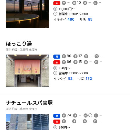
10
女
10,000円〜
営業中 10:00〜23:00
イキタイ
サ活
480
85
ほっこり湯
温浴施設 - 兵庫県 宝塚市
80
17
男
66
15
女
350円〜
営業中 13:00〜22:00
イキタイ
サ活
52
172
ナチュールスパ宝塚
温浴施設 - 兵庫県 宝塚市
74
男
女
840円〜