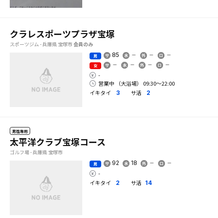
クラレスポーツプラザ宝塚
スポーツジム - 兵庫県 宝塚市
会員のみ
85
男
女
-
営業中 （大浴場） 09:30〜22:00
イキタイ
サ活
3
2
男性専用
太平洋クラブ宝塚コース
ゴルフ場 - 兵庫県 宝塚市
92
18
男
-
イキタイ
サ活
2
14