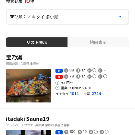
10
検索結果
件
並び順：
リスト表示
地図表示
宝乃湯
温浴施設 - 兵庫県 宝塚市
88
17
男
78
17
女
900円〜
営業中 10:00〜24:00
イキタイ
サ活
1014
2744
itadaki Sauna19
プライベートサウナ - 兵庫県 宝塚市
事前予約制
100
19
男