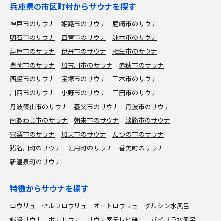
兵庫県の市区町村からサウナを探す
神戸市のサウナ
姫路市のサウナ
尼崎市のサウナ
明石市のサウナ
西宮市のサウナ
洲本市のサウナ
芦屋市のサウナ
伊丹市のサウナ
相生市のサウナ
豊岡市のサウナ
加古川市のサウナ
赤穂市のサウナ
西脇市のサウナ
宝塚市のサウナ
三木市のサウナ
川西市のサウナ
小野市のサウナ
三田市のサウナ
丹波篠山市のサウナ
養父市のサウナ
丹波市のサウナ
南あわじ市のサウナ
朝来市のサウナ
淡路市のサウナ
宍粟市のサウナ
加東市のサウナ
たつの市のサウナ
猪名川町のサウナ
佐用町のサウナ
香美町のサウナ
新温泉町のサウナ
特徴からサウナを探す
ロウリュ
セルフロウリュ
オートロウリュ
グルシン水風呂
銭湯サウナ
ボナサウナ
サウナ室テレビ無し
バイブラ水風呂