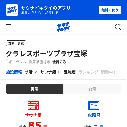
サウナイキタイのアプリ
無料で使う
地図からサウナが探せる！
対象：男女
クラレスポーツプラザ宝塚
スポーツジム - 兵庫県 宝塚市
会員のみ
β
施設情報
サ活
サウナ飯
混雑度
ランキング
(
開発中
)
2
0
男湯
女湯
サウナ室
水風呂
85
-
度
度