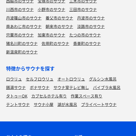
西脇市のサウナ
宝塚市のサウナ
三木市のサウナ
川西市のサウナ
小野市のサウナ
三田市のサウナ
丹波篠山市のサウナ
養父市のサウナ
丹波市のサウナ
南あわじ市のサウナ
朝来市のサウナ
淡路市のサウナ
宍粟市のサウナ
加東市のサウナ
たつの市のサウナ
猪名川町のサウナ
佐用町のサウナ
香美町のサウナ
新温泉町のサウナ
特徴からサウナを探す
ロウリュ
セルフロウリュ
オートロウリュ
グルシン水風呂
銭湯サウナ
ボナサウナ
サウナ室テレビ無し
バイブラ水風呂
タトゥーOK
カプセルホテル有り
作業スペース有り
テントサウナ
サウナ小屋
湖が水風呂
プライベートサウナ