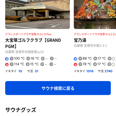
クラレスポーツプラザ宝塚 から1.97km
クラレスポーツプラザ宝塚 から2.51
大宝塚ゴルフクラブ【GRAND
宝乃湯
PGM】
兵庫県 宝塚市中筋3-3-1
兵庫県 宝塚市切畑長尾山19
100 ℃
16 ℃
88 ℃
17 ℃
男
男
114 ℃
15 ℃
78 ℃
17 ℃
女
女
イキタイ
サ活
イキタイ
サ活
10
31
1016
2740
サウナ検索に戻る
サウナグッズ