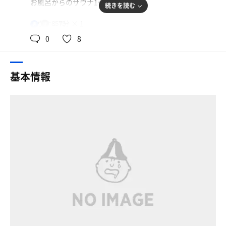
お風呂からのサウナ1セット！
続きを読む
サウナ：7分 × 1
85℃
男
水シャワー：1分 × 1
0
8
休憩：2分 × 1
合計1セット
基本情報
一言：ジムに併設されているサウナ！大きくないサウナで
すが、いつでもほぼ貸切状態なので、めちゃくちゃととの
います♨️内気浴する場所がないので、いつで1セット真剣
勝負です(笑)
夏場は水風呂もありますよー！