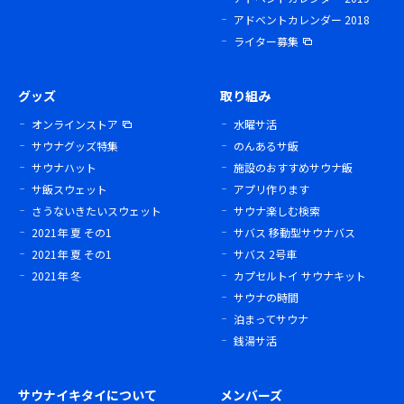
アドベントカレンダー 2018
ライター募集
グッズ
取り組み
オンラインストア
水曜サ活
サウナグッズ特集
のんあるサ飯
サウナハット
施設のおすすめサウナ飯
サ飯スウェット
アプリ作ります
さうないきたいスウェット
サウナ楽しむ検索
2021年 夏 その1
サバス 移動型サウナバス
2021年 夏 その1
サバス 2号車
2021年 冬
カプセルトイ サウナキット
サウナの時間
泊まってサウナ
銭湯サ活
サウナイキタイについて
メンバーズ