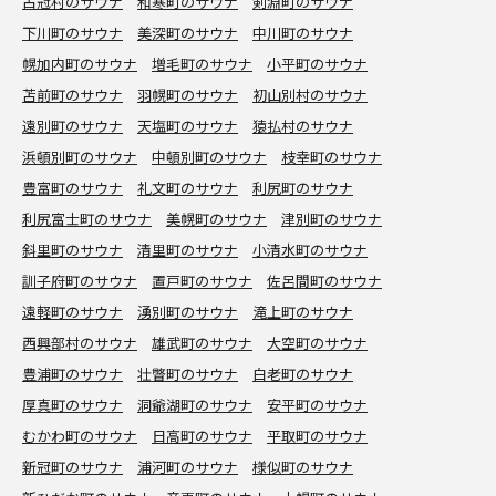
占冠村のサウナ
和寒町のサウナ
剣淵町のサウナ
下川町のサウナ
美深町のサウナ
中川町のサウナ
幌加内町のサウナ
増毛町のサウナ
小平町のサウナ
苫前町のサウナ
羽幌町のサウナ
初山別村のサウナ
遠別町のサウナ
天塩町のサウナ
猿払村のサウナ
浜頓別町のサウナ
中頓別町のサウナ
枝幸町のサウナ
豊富町のサウナ
礼文町のサウナ
利尻町のサウナ
利尻富士町のサウナ
美幌町のサウナ
津別町のサウナ
斜里町のサウナ
清里町のサウナ
小清水町のサウナ
訓子府町のサウナ
置戸町のサウナ
佐呂間町のサウナ
遠軽町のサウナ
湧別町のサウナ
滝上町のサウナ
西興部村のサウナ
雄武町のサウナ
大空町のサウナ
豊浦町のサウナ
壮瞥町のサウナ
白老町のサウナ
厚真町のサウナ
洞爺湖町のサウナ
安平町のサウナ
むかわ町のサウナ
日高町のサウナ
平取町のサウナ
新冠町のサウナ
浦河町のサウナ
様似町のサウナ