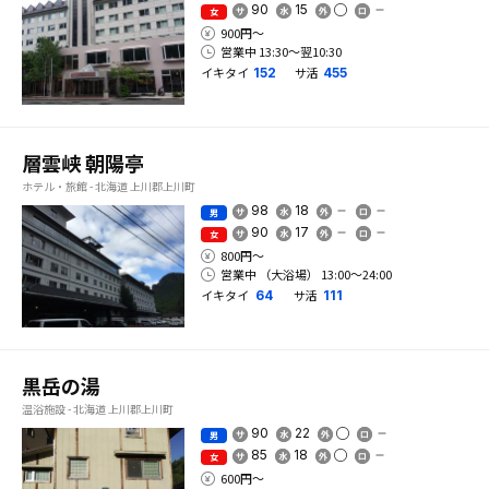
90
15
女
900円〜
営業中 13:30〜翌10:30
イキタイ
サ活
152
455
層雲峡 朝陽亭
ホテル・旅館 - 北海道 上川郡上川町
98
18
男
90
17
女
800円〜
営業中 （大浴場） 13:00〜24:00
イキタイ
サ活
64
111
黒岳の湯
温浴施設 - 北海道 上川郡上川町
90
22
男
85
18
女
600円〜