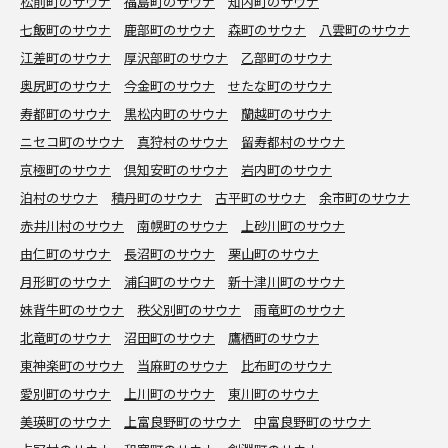
松前町のサウナ
福島町のサウナ
知内町のサウナ
七飯町のサウナ
鹿部町のサウナ
森町のサウナ
八雲町のサウナ
江差町のサウナ
厚沢部町のサウナ
乙部町のサウナ
奥尻町のサウナ
今金町のサウナ
せたな町のサウナ
寿都町のサウナ
黒松内町のサウナ
蘭越町のサウナ
ニセコ町のサウナ
真狩村のサウナ
留寿都村のサウナ
京極町のサウナ
倶知安町のサウナ
岩内町のサウナ
泊村のサウナ
積丹町のサウナ
古平町のサウナ
余市町のサウナ
赤井川村のサウナ
南幌町のサウナ
上砂川町のサウナ
由仁町のサウナ
長沼町のサウナ
栗山町のサウナ
月形町のサウナ
浦臼町のサウナ
新十津川町のサウナ
妹背牛町のサウナ
秩父別町のサウナ
雨竜町のサウナ
北竜町のサウナ
沼田町のサウナ
鷹栖町のサウナ
東神楽町のサウナ
当麻町のサウナ
比布町のサウナ
愛別町のサウナ
上川町のサウナ
東川町のサウナ
美瑛町のサウナ
上富良野町のサウナ
中富良野町のサウナ