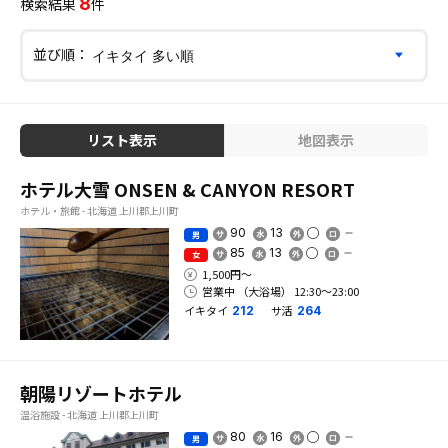
8
検索結果
件
並び順：
リスト表示
地図表示
ホテル大雪 ONSEN & CANYON RESORT
ホテル・旅館 - 北海道 上川郡上川町
90
13
男
85
13
女
1,500円〜
営業中 （大浴場） 12:30〜23:00
イキタイ
サ活
212
264
朝陽リゾートホテル
温浴施設 - 北海道 上川郡上川町
80
16
男