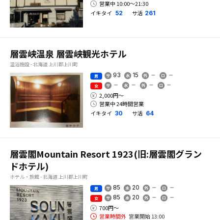
営業中 10:00〜21:30
イキタイ
サ活
52
261
層雲峡温泉 層雲峡観光ホテル
温浴施設 - 北海道 上川郡上川町
93
15
男
女
2,000円〜
営業中 24時間営業
イキタイ
サ活
30
64
層雲閣Mountain Resort 1923(旧:層雲閣グラン
ドホテル)
ホテル・旅館 - 北海道 上川郡上川町
85
20
男
85
20
女
700円〜
営業時間外
営業開始 13:00