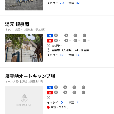
イキタイ
サ活
29
82
湯元 銀泉閣
ホテル・旅館 - 北海道 上川郡上川町
80
男
90
女
800円〜
営業中 （大浴場） 24時間営業
イキタイ
サ活
12
14
層雲峡オートキャンプ場
キャンプ場 - 北海道 上川郡上川町
男
女
-
イキタイ
サ活
0
4
常設サウナなし