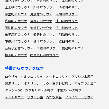
新ひだか町のサウナ
音更町のサウナ
士幌町のサウナ
上士幌町のサウナ
新得町のサウナ
清水町のサウナ
芽室町のサウナ
更別村のサウナ
大樹町のサウナ
広尾町のサウナ
幕別町のサウナ
池田町のサウナ
陸別町のサウナ
浦幌町のサウナ
浜中町のサウナ
弟子屈町のサウナ
鶴居村のサウナ
別海町のサウナ
中標津町のサウナ
標津町のサウナ
羅臼町のサウナ
音威子府村のサウナ
白糠町のサウナ
鹿追町のサウナ
標茶町のサウナ
南富良野町のサウナ
特徴からサウナを探す
ロウリュ
セルフロウリュ
オートロウリュ
グルシン水風呂
銭湯サウナ
ボナサウナ
サウナ室テレビ無し
バイブラ水風呂
タトゥーOK
カプセルホテル有り
作業スペース有り
テントサウナ
サウナ小屋
湖が水風呂
プライベートサウナ