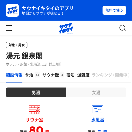
サウナイキタイのアプリ
無料で使う
地図からサウナが探せる！
対象：男女
湯元 銀泉閣
ホテル・旅館 - 北海道 上川郡上川町
β
施設情報
サ活
サウナ飯
宿泊
混雑度
ランキング
(
開発中
)
14
4
男湯
女湯
サウナ室
水風呂
80
-
度
度