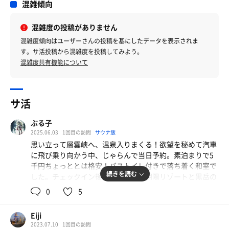
混雑傾向
混雑度の投稿がありません
混雑度傾向はユーザーさんの投稿を基にしたデータを表示されま
す。サ活投稿から混雑度を投稿してみよう。
混雑度共有機能について
サ活
ぶる子
2025.06.03
1回目の訪問
サウナ飯
思い立って層雲峡へ、温泉入りまくる！欲望を秘めて汽車
に飛び乗り向かう中、じゃらんで当日予約。素泊まりで5
千円ちょっととは格安！バストイレ付きで落ち着く和室で
続きを読む
した。チェックイン後、他の温泉へ朝陽リゾートと黒岳の
湯♨️をはしごし、21:30過ぎに戻り。部屋で晩酌🍶同フロ
0
5
アに氷スタンドがあり、お酒が進み寝落ち😴
Eiji
朝風呂6時過ぎに向かう。サウナは15:00〜22:30までと掲
2023.07.10
1回目の訪問