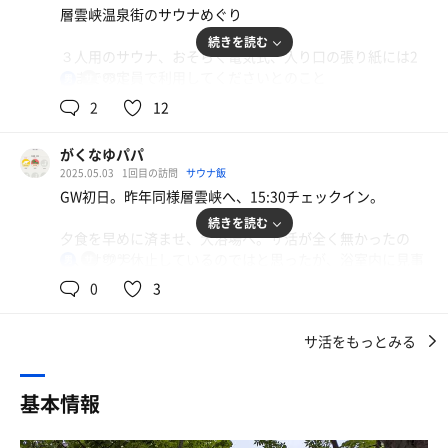
示あり、朝は入れず残念。覗いたところコンパクトなドラ
層雲峡温泉街のサウナめぐり
イサウナ、タオルマットが敷いてありました。お風呂は内
続きを読む
湯と露天１つずつのコンパクトな造り。水風呂、ベンチ
３人用のサウナ、おそらく電気式、入り口の張り紙には2
等、外気浴できるスペースや椅子もなし。
人までの定員で利用してくださいとのこと
98℃
男
狭いサ室にパワー十分過ぎて、しばしば100°になるアチア
層雲峡唯一の100%源泉掛け流し温泉とのこと。泉質は単
2
12
チで大量発汗、熱すぎ〜
純温泉（弱アルカリ性低張性中性高温泉）で無色透明クセ
残念なことに水風呂は無し、シャワーもあまり冷たくなら
のない柔らかいお湯でした。特に露天は温度が低めでゆっ
がくなゆパパ
ないので、ちょいと残念
たりと♨️
2025.05.03
1回目の訪問
サウナ飯
6時過ぎると皆さん食事に行くので貸切状態
GW初日。昨年同様層雲峡へ、15:30チェックイン。
残念なのがシャワーが自動で3秒くらいで止まること（短
露天風呂の東家の柱に背をもたげての外気浴は、なかなか
続きを読む
過ぎる）飲料水がないこと。休憩する椅子やベンチがない
夕食を早めに済ませ、大浴場へ。サ活が全く無かったの
心地よい
こと。露天は壁に囲まれている為景色は拝めないこと。館
で、サウナ休止しているのではと思ったが、浴室内に見事
90℃
男
内の香り（香水のような芳香剤のような）が気になりまし
に鎮座。大浴場は層雲峡内で唯一の源泉掛け流し。サウナ
全体的にこじんまりとしているけど、泉質は格別かも、10
0
3
た。
は定員2名だが、上段だけで3名入れそう。中はストーブの
種類くらいの泉源を混合することで、温度を調節している
規模の割にはアチアチ、温度計は90℃、コンパクトでかな
ようで、温度調整用の差水等一切なしの100%源泉という
上記より、温泉やサウナを重視しない方向け、お風呂はパ
サ活をもっとみる
りじっくり蒸される。
のは珍しいらしい
ッと入る方向けの宿泊施設と感じました。
確かにお湯がトロトロとしていて、なかなか素晴らしい
これで水風呂が無いのが残念だが、シャワーで代用。外気
水風呂なくてもよい冬になったら、また行こうかなと
基本情報
浴が気持ち良く、露天風呂でととのい。計2セット。