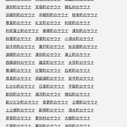
遠別町のサウナ
天塩町のサウナ
猿払村のサウナ
浜頓別町のサウナ
中頓別町のサウナ
枝幸町のサウナ
豊富町のサウナ
礼文町のサウナ
利尻町のサウナ
利尻富士町のサウナ
美幌町のサウナ
津別町のサウナ
斜里町のサウナ
清里町のサウナ
小清水町のサウナ
訓子府町のサウナ
置戸町のサウナ
佐呂間町のサウナ
遠軽町のサウナ
湧別町のサウナ
滝上町のサウナ
西興部村のサウナ
雄武町のサウナ
大空町のサウナ
豊浦町のサウナ
壮瞥町のサウナ
白老町のサウナ
厚真町のサウナ
洞爺湖町のサウナ
安平町のサウナ
むかわ町のサウナ
日高町のサウナ
平取町のサウナ
新冠町のサウナ
浦河町のサウナ
様似町のサウナ
新ひだか町のサウナ
音更町のサウナ
士幌町のサウナ
上士幌町のサウナ
新得町のサウナ
清水町のサウナ
芽室町のサウナ
更別村のサウナ
大樹町のサウナ
広尾町のサウナ
幕別町のサウナ
池田町のサウナ