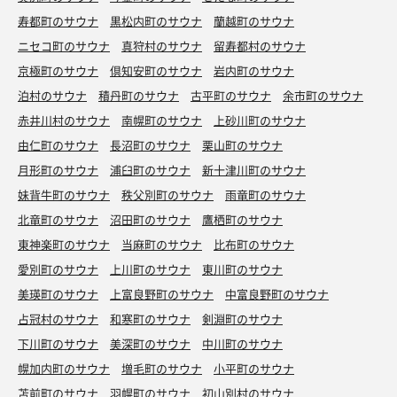
寿都町のサウナ
黒松内町のサウナ
蘭越町のサウナ
ニセコ町のサウナ
真狩村のサウナ
留寿都村のサウナ
京極町のサウナ
倶知安町のサウナ
岩内町のサウナ
泊村のサウナ
積丹町のサウナ
古平町のサウナ
余市町のサウナ
赤井川村のサウナ
南幌町のサウナ
上砂川町のサウナ
由仁町のサウナ
長沼町のサウナ
栗山町のサウナ
月形町のサウナ
浦臼町のサウナ
新十津川町のサウナ
妹背牛町のサウナ
秩父別町のサウナ
雨竜町のサウナ
北竜町のサウナ
沼田町のサウナ
鷹栖町のサウナ
東神楽町のサウナ
当麻町のサウナ
比布町のサウナ
愛別町のサウナ
上川町のサウナ
東川町のサウナ
美瑛町のサウナ
上富良野町のサウナ
中富良野町のサウナ
占冠村のサウナ
和寒町のサウナ
剣淵町のサウナ
下川町のサウナ
美深町のサウナ
中川町のサウナ
幌加内町のサウナ
増毛町のサウナ
小平町のサウナ
苫前町のサウナ
羽幌町のサウナ
初山別村のサウナ