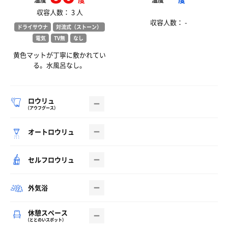
温度
温度
収容人数： 3 人
収容人数： -
ドライサウナ
対流式（ストーン）
電気
TV無
なし
黄色マットが丁寧に敷かれてい
る。水風呂なし。
ロウリュ
（アウフグース）
オートロウリュ
セルフロウリュ
外気浴
休憩スペース
（ととのいスポット）