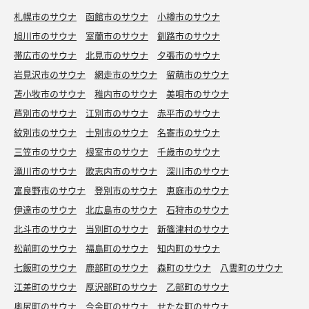
札幌市のサウナ
函館市のサウナ
小樽市のサウナ
旭川市のサウナ
室蘭市のサウナ
釧路市のサウナ
帯広市のサウナ
北見市のサウナ
夕張市のサウナ
岩見沢市のサウナ
網走市のサウナ
留萌市のサウナ
苫小牧市のサウナ
稚内市のサウナ
美唄市のサウナ
芦別市のサウナ
江別市のサウナ
赤平市のサウナ
紋別市のサウナ
士別市のサウナ
名寄市のサウナ
三笠市のサウナ
根室市のサウナ
千歳市のサウナ
滝川市のサウナ
歌志内市のサウナ
深川市のサウナ
富良野市のサウナ
登別市のサウナ
恵庭市のサウナ
伊達市のサウナ
北広島市のサウナ
石狩市のサウナ
北斗市のサウナ
当別町のサウナ
新篠津村のサウナ
松前町のサウナ
福島町のサウナ
知内町のサウナ
七飯町のサウナ
鹿部町のサウナ
森町のサウナ
八雲町のサウナ
江差町のサウナ
厚沢部町のサウナ
乙部町のサウナ
奥尻町のサウナ
今金町のサウナ
せたな町のサウナ