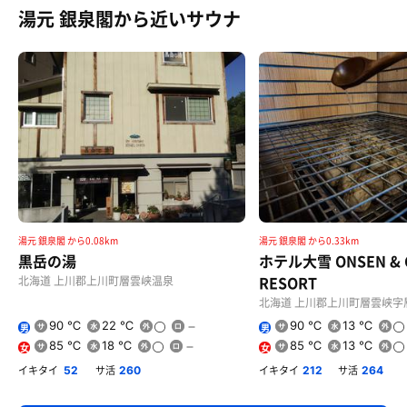
湯元 銀泉閣から近いサウナ
湯元 銀泉閣 から0.08km
湯元 銀泉閣 から0.33km
黒岳の湯
ホテル大雪 ONSEN & 
RESORT
北海道 上川郡上川町層雲峡温泉
北海道 上川郡上川町層雲峡字
90 ℃
22 ℃
90 ℃
13 ℃
男
男
85 ℃
18 ℃
85 ℃
13 ℃
女
女
イキタイ
サ活
イキタイ
サ活
52
260
212
264