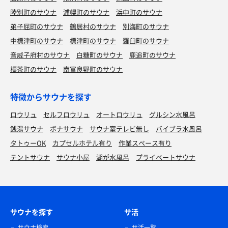
陸別町のサウナ
浦幌町のサウナ
浜中町のサウナ
弟子屈町のサウナ
鶴居村のサウナ
別海町のサウナ
中標津町のサウナ
標津町のサウナ
羅臼町のサウナ
音威子府村のサウナ
白糠町のサウナ
鹿追町のサウナ
標茶町のサウナ
南富良野町のサウナ
特徴からサウナを探す
ロウリュ
セルフロウリュ
オートロウリュ
グルシン水風呂
銭湯サウナ
ボナサウナ
サウナ室テレビ無し
バイブラ水風呂
タトゥーOK
カプセルホテル有り
作業スペース有り
テントサウナ
サウナ小屋
湖が水風呂
プライベートサウナ
サウナを探す
サ活
サウナ検索
サ活一覧