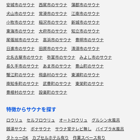
安城市のサウナ
西尾市のサウナ
蒲郡市のサウナ
犬山市のサウナ
常滑市のサウナ
江南市のサウナ
小牧市のサウナ
稲沢市のサウナ
新城市のサウナ
東海市のサウナ
大府市のサウナ
知立市のサウナ
尾張旭市のサウナ
高浜市のサウナ
豊明市のサウナ
日進市のサウナ
田原市のサウナ
清須市のサウナ
北名古屋市のサウナ
弥富市のサウナ
みよし市のサウナ
長久手市のサウナ
あま市のサウナ
豊山町のサウナ
蟹江町のサウナ
飛島村のサウナ
東浦町のサウナ
南知多町のサウナ
武豊町のサウナ
東栄町のサウナ
豊根村のサウナ
設楽町のサウナ
特徴からサウナを探す
ロウリュ
セルフロウリュ
オートロウリュ
グルシン水風呂
銭湯サウナ
ボナサウナ
サウナ室テレビ無し
バイブラ水風呂
タトゥーOK
カプセルホテル有り
作業スペース有り