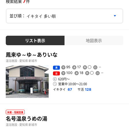
7
検索結果
件
並び順：
リスト表示
地図表示
鳳来ゆ～ゆ～ありいな
温浴施設 - 愛知県 新城市
95
17
男
100
18
女
620円〜
営業中 10:00〜21:00
イキタイ
サ活
67
128
休業・短縮営業
名号温泉うめの湯
温浴施設 - 愛知県 新城市