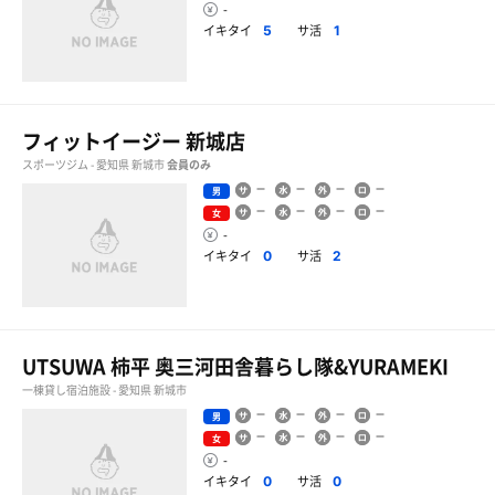
-
イキタイ
サ活
5
1
フィットイージー 新城店
スポーツジム - 愛知県 新城市
会員のみ
男
女
-
イキタイ
サ活
0
2
UTSUWA 柿平 奥三河田舎暮らし隊&YURAMEKI
一棟貸し宿泊施設 - 愛知県 新城市
男
女
-
イキタイ
サ活
0
0