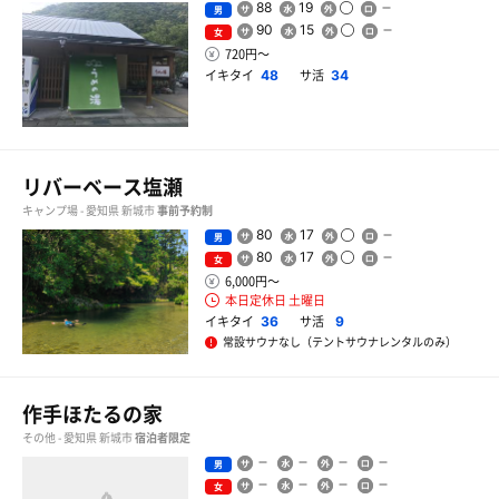
88
19
男
90
15
女
720円〜
イキタイ
サ活
48
34
リバーベース塩瀬
キャンプ場 - 愛知県 新城市
事前予約制
80
17
男
80
17
女
6,000円〜
本日定休日 土曜日
イキタイ
サ活
36
9
常設サウナなし（テントサウナレンタルのみ）
作手ほたるの家
その他 - 愛知県 新城市
宿泊者限定
男
女